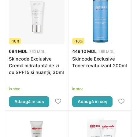
-10%
-10%
684 MDL
449.10 MDL
760 MDL
499 MDL
Skincode Exclusive
Skincode Exclusive
Cremă hidratantă de zi
Toner revitalizant 200ml
cu SPF15 si nuanță, 30ml
În stoc
În stoc
Adaugă in coş
Adaugă in coş