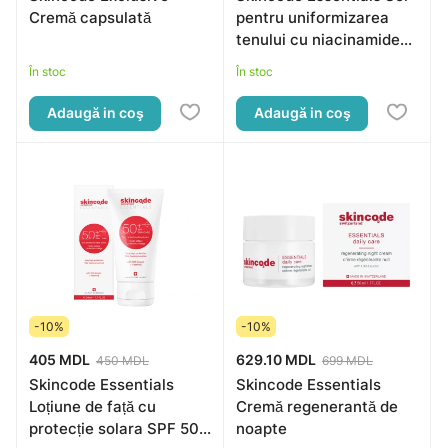
Cremă capsulată
pentru uniformizarea
tenului cu niacinamide
10%, 30ml
În stoc
În stoc
Adaugă in coş
Adaugă in coş
-10%
-10%
405 MDL
629.10 MDL
450 MDL
699 MDL
Skincode Essentials
Skincode Essentials
Loțiune de față cu
Cremă regenerantă de
protecție solara SPF 50,
noapte