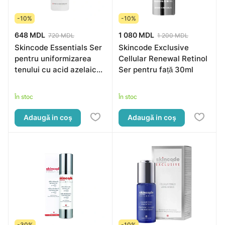
-10%
-10%
648 MDL
1 080 MDL
720 MDL
1 200 MDL
Skincode Essentials Ser
Skincode Exclusive
pentru uniformizarea
Cellular Renewal Retinol
tenului cu acid azelaic
Ser pentru față 30ml
5%, 30ml
În stoc
În stoc
Adaugă in coş
Adaugă in coş
-30%
-10%