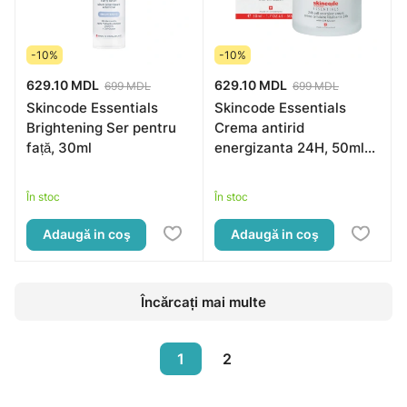
-10%
-10%
629.10 MDL
629.10 MDL
699 MDL
699 MDL
Skincode Essentials
Skincode Essentials
Brightening Ser pentru
Crema antirid
față, 30ml
energizanta 24H, 50ml
(1011)
În stoc
În stoc
Adaugă in coş
Adaugă in coş
Încărcați mai multe
1
2