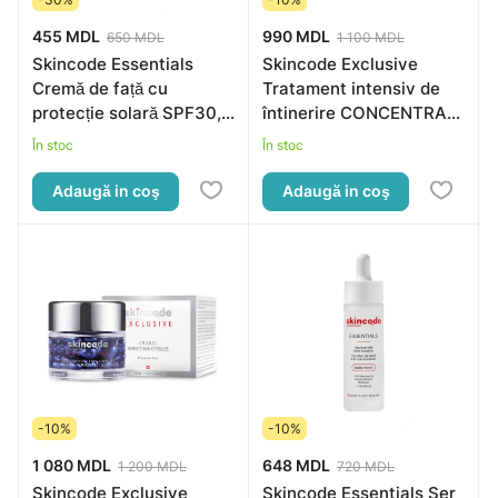
455 MDL
990 MDL
650 MDL
1 100 MDL
Skincode Essentials
Skincode Exclusive
Cremă de față cu
Tratament intensiv de
protecție solară SPF30,
întinerire CONCENTRAT,
50ml
30ml
În stoc
În stoc
Adaugă in coş
Adaugă in coş
-10%
-10%
1 080 MDL
648 MDL
1 200 MDL
720 MDL
Skincode Exclusive
Skincode Essentials Ser