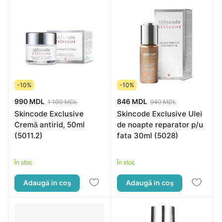
-10%
-10%
990 MDL
846 MDL
1 100 MDL
940 MDL
Skincode Exclusive
Skincode Exclusive Ulei
Cremă antirid, 50ml
de noapte reparator p/u
(5011.2)
fata 30ml (5028)
În stoc
În stoc
Adaugă in coş
Adaugă in coş