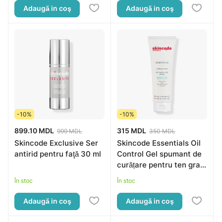
Adaugă in coş
Adaugă in coş
-10%
-10%
899.10 MDL
315 MDL
999 MDL
350 MDL
Skincode Exclusive Ser
Skincode Essentials Oil
antirid pentru faţă 30 ml
Control Gel spumant de
curățare pentru ten gras,
125ml
În stoc
În stoc
Adaugă in coş
Adaugă in coş