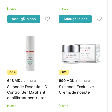
50ml
În stoc
În stoc
Adaugă in coş
Adaugă in coş
-10%
-10%
648 MDL
990 MDL
720 MDL
1 100 MDL
Skincode Essentials Oil
Skincode Exclusive
Control Ser Matifiant
Cremă de noapte
echilibrant pentru ten
gras, 30ml (1701.2)
În stoc
În stoc