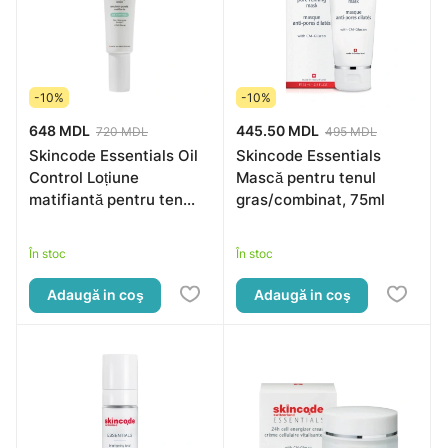
-10%
-10%
648 MDL
445.50 MDL
720 MDL
495 MDL
Skincode Essentials Oil
Skincode Essentials
Control Loțiune
Mască pentru tenul
matifiantă pentru ten
gras/combinat, 75ml
gras, 50ml
În stoc
În stoc
Adaugă in coş
Adaugă in coş