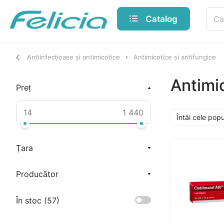
Catalog
Antiinfecțioase și antimicotice
Antimicotice și antifungice
Antimic
Preț
Întâi cele pop
Țara
Producător
În stoc (
57
)