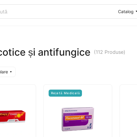
Catalog
otice și antifungice
(112 Produse)
ulare
Rețetă Medicală