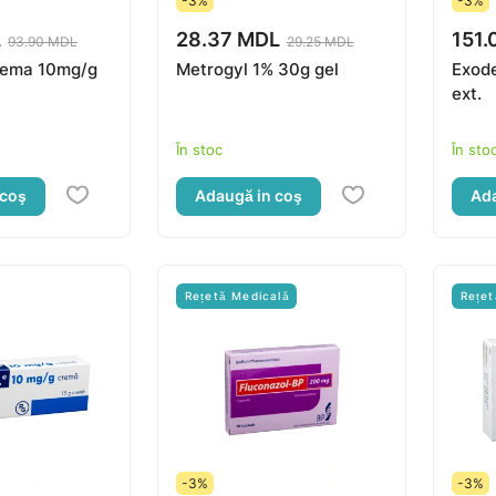
-3%
-3%
L
28.37 MDL
151.
93.90 MDL
29.25 MDL
rema 10mg/g
Metrogyl 1% 30g gel
Exode
ext.
În stoc
În sto
 coş
Adaugă in coş
Ada
Rețetă Medicală
Rețet
-3%
-3%