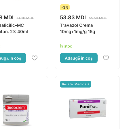
-3%
68 MDL
53.83 MDL
14.10 MDL
55.50 MDL
salicilic-MC
Travazol Crema
utan. 2% 40ml
10mg+1mg/g 15g
c
În stoc
ugă in coş
Adaugă in coş
Rețetă Medicală