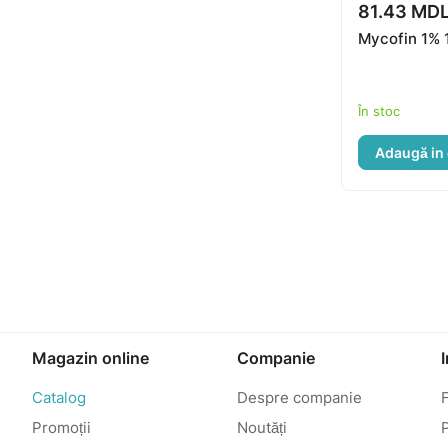
81.43 MD
Mycofin 1% 
În stoc
Adaugă in
Magazin online
Companie
Catalog
Despre companie
Promoții
Noutăți
P