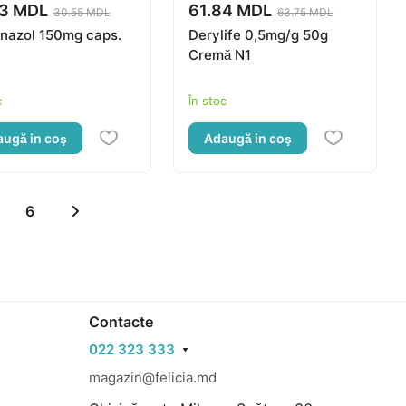
63 MDL
61.84 MDL
30.55 MDL
63.75 MDL
nazol 150mg caps.
Derylife 0,5mg/g 50g
)
Cremă N1
c
În stoc
ugă in coş
Adaugă in coş
6
Contacte
022 323 333
magazin@felicia.md