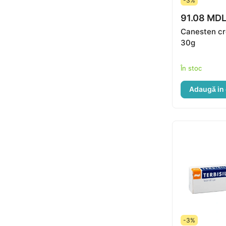
-3%
91.08 MD
Canesten c
30g
În stoc
Adaugă in
-3%