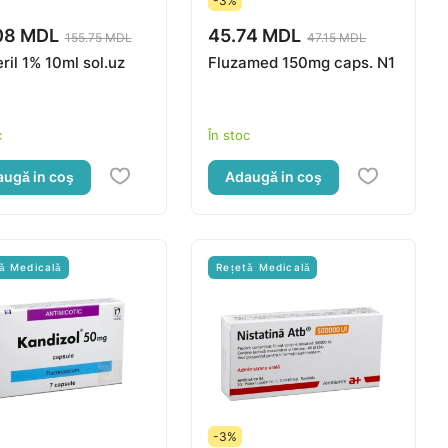
-3%
08 MDL
45.74 MDL
155.75 MDL
47.15 MDL
ril 1% 10ml sol.uz
Fluzamed 150mg caps. N1
c
În stoc
ugă in coş
Adaugă in coş
ă Medicală
Rețetă Medicală
-3%