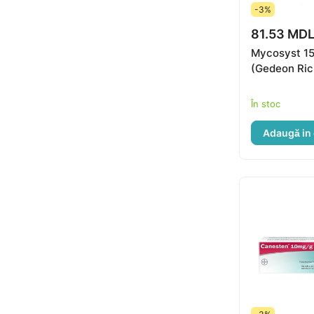
-3%
81.53 MD
Mycosyst 15
(Gedeon Ric
În stoc
Adaugă in