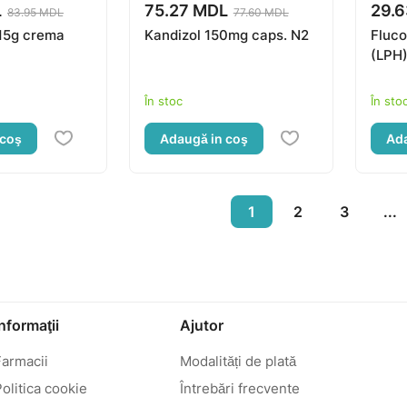
L
75.27 MDL
29.
83.95 MDL
77.60 MDL
15g crema
Kandizol 150mg caps. N2
Fluco
(LPH
În stoc
În sto
 coş
Adaugă in coş
Ada
1
2
3
...
Informaţii
Ajutor
Farmacii
Modalități de plată
olitica cookie
Întrebări frecvente