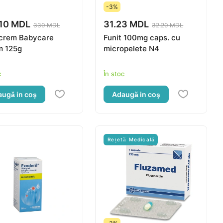
-3%
10 MDL
31.23 MDL
330 MDL
32.20 MDL
crem Babycare
Funit 100mg caps. cu
m 125g
micropelete N4
c
În stoc
ugă in coş
Adaugă in coş
Rețetă Medicală