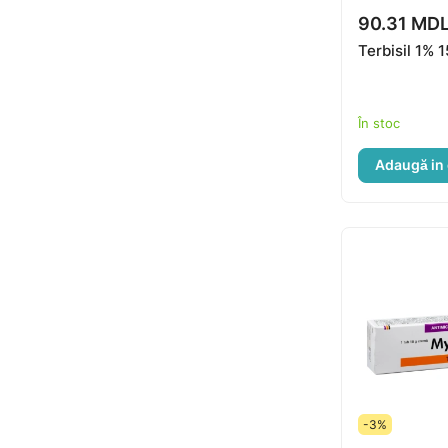
90.31 MD
Terbisil 1% 
În stoc
Adaugă in
-3%