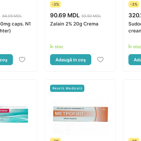
-3%
-3%
L
90.69 MDL
320.
84.05 MDL
93.50 MDL
0mg caps. N1
Zalain 2% 20g Crema
Sudo
hter)
crea
În stoc
În sto
 coş
Adaugă in coş
Ada
Rețetă Medicală