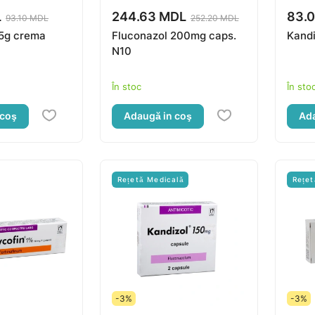
L
244.63 MDL
83.
93.10 MDL
252.20 MDL
15g crema
Fluconazol 200mg caps.
Kandi
N10
În stoc
În sto
 coş
Adaugă in coş
Ada
Rețetă Medicală
Rețet
-3%
-3%