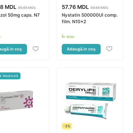
08 MDL
57.76 MDL
85.65 MDL
59.55 MDL
zol 50mg caps. N7
Nystatin 500000UI comp.
film. N10x2
c
În stoc
ugă in coş
Adaugă in coş
ă Medicală
-3%