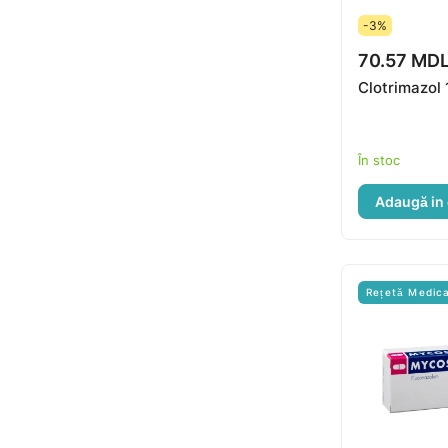
-3%
70.57 MD
Clotrimazol
În stoc
Adaugă in
Rețetă Medic