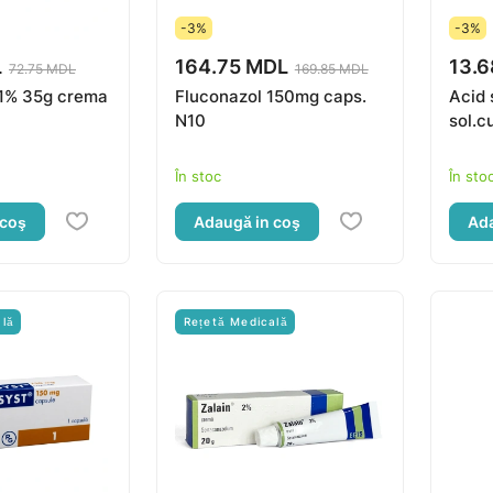
-3%
-3%
L
164.75 MDL
13.
72.75 MDL
169.85 MDL
 1% 35g crema
Fluconazol 150mg caps.
Acid 
N10
sol.c
În stoc
În sto
 coş
Adaugă in coş
Ada
ală
Rețetă Medicală