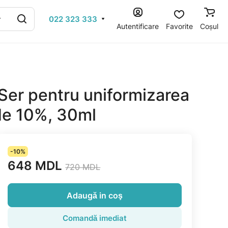
022 323 333
Autentificare
Favorite
Coșul
Ser pentru uniformizarea
de 10%, 30ml
-10%
648 MDL
720 MDL
Adaugă in coş
Comandă imediat