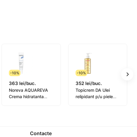
-10%
-10%
363 lei/buc.
352 lei/buc.
Noreva AQUAREVA
Topicrem DA Ulei
Crema hidratanta
relipidant p/u piele
l. Fortifică bariera cutanată.
contur ochi 15ml
sensibila 145ml
(0831003)
adicalii liberi.
ilor externe.
Contacte