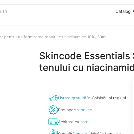
Catalog
er pentru uniformizarea tenului cu niacinamide 10%, 30ml
Skincode Essentials 
tenului cu niacinami
Livrare gratuită
în Chișinău și regiuni
Preț special
online
Achitare cu
card
Cumpără
online
, ridică în farmacie