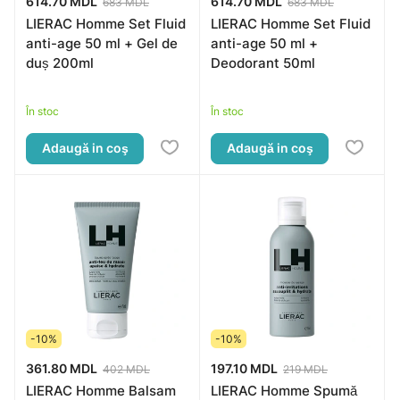
614.70 MDL
614.70 MDL
683 MDL
683 MDL
LIERAC Homme Set Fluid
LIERAC Homme Set Fluid
anti-age 50 ml + Gel de
anti-age 50 ml +
duș 200ml
Deodorant 50ml
În stoc
În stoc
Adaugă in coş
Adaugă in coş
-10%
-10%
361.80 MDL
197.10 MDL
402 MDL
219 MDL
LIERAC Homme Balsam
LIERAC Homme Spumă