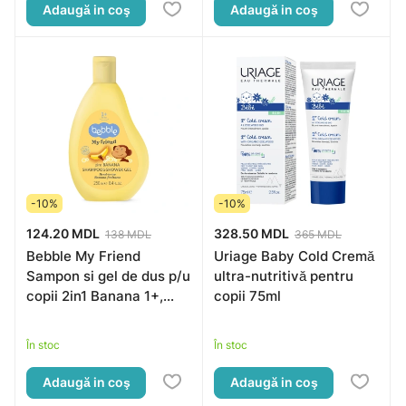
Adaugă in coş
Adaugă in coş
-10%
-10%
124.20 MDL
328.50 MDL
138 MDL
365 MDL
Bebble My Friend
Uriage Baby Cold Cremă
Sampon si gel de dus p/u
ultra-nutritivă pentru
copii 2in1 Banana 1+,
copii 75ml
250ml
În stoc
În stoc
Adaugă in coş
Adaugă in coş