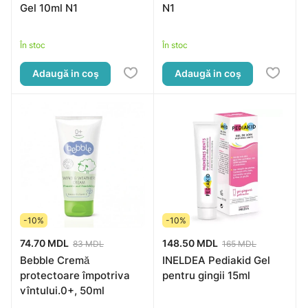
Gel 10ml N1
N1
În stoc
În stoc
Adaugă in coş
Adaugă in coş
-10%
-10%
74.70 MDL
148.50 MDL
83 MDL
165 MDL
Bebble Cremă
INELDEA Pediakid Gel
protectoare împotriva
pentru gingii 15ml
vîntului.0+, 50ml