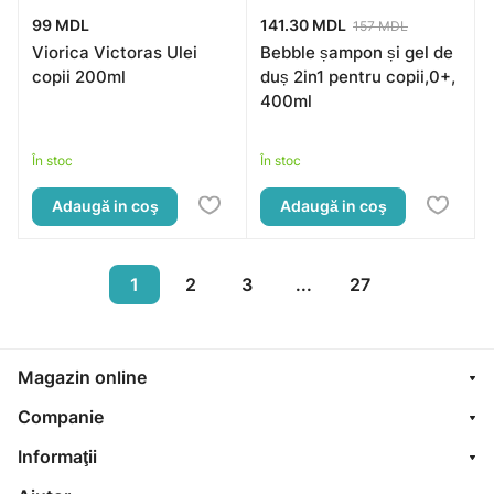
99 MDL
141.30 MDL
157 MDL
Viorica Victoras Ulei
Bebble șampon și gel de
copii 200ml
duș 2in1 pentru copii,0+,
400ml
În stoc
În stoc
Adaugă in coş
Adaugă in coş
1
2
3
...
27
Magazin online
Companie
Informaţii