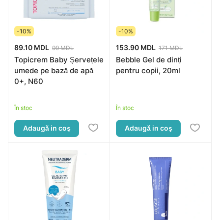
-10%
-10%
89.10 MDL
153.90 MDL
99 MDL
171 MDL
Topicrem Baby Șervețele
Bebble Gel de dinți
umede pe bază de apă
pentru copii, 20ml
0+, N60
În stoc
În stoc
Adaugă in coş
Adaugă in coş