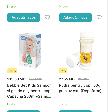
În stoc
În stoc
Adaugă in coş
Adaugă in coş
-10%
-5%
213.30 MDL
27.55 MDL
237 MDL
29 MDL
Bebble Set Kids Sampon
Pudra pentru copii 50g
și gel de duș pentru copii
pulb.uz ext. (Depofarm)
Capsuna 250ml+Sampon
și gel de duș pentru copii
În stoc
În stoc
Pe