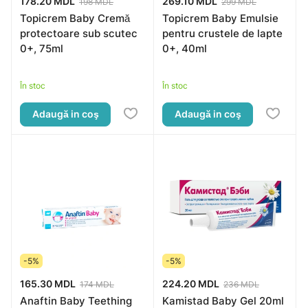
178.20 MDL
269.10 MDL
198 MDL
299 MDL
Topicrem Baby Cremă
Topicrem Baby Emulsie
protectoare sub scutec
pentru crustele de lapte
0+, 75ml
0+, 40ml
În stoc
În stoc
Adaugă in coş
Adaugă in coş
-5%
-5%
165.30 MDL
224.20 MDL
174 MDL
236 MDL
Anaftin Baby Teething
Kamistad Baby Gel 20ml