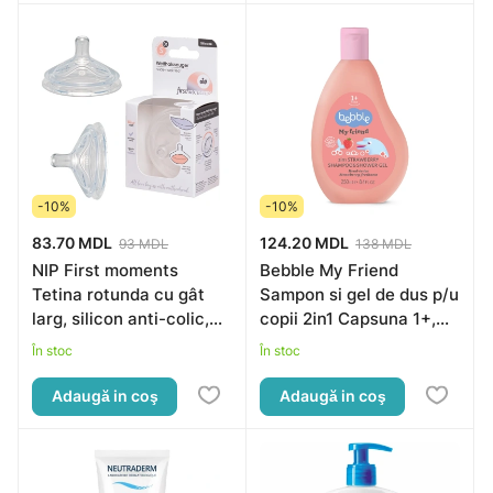
-10%
-10%
83.70 MDL
124.20 MDL
93 MDL
138 MDL
NIP First moments
Bebble My Friend
Tetina rotunda cu gât
Sampon si gel de dus p/u
larg, silicon anti-colic,
copii 2in1 Capsuna 1+,
universal 0+, flux S
250ml
În stoc
În stoc
Adaugă in coş
Adaugă in coş