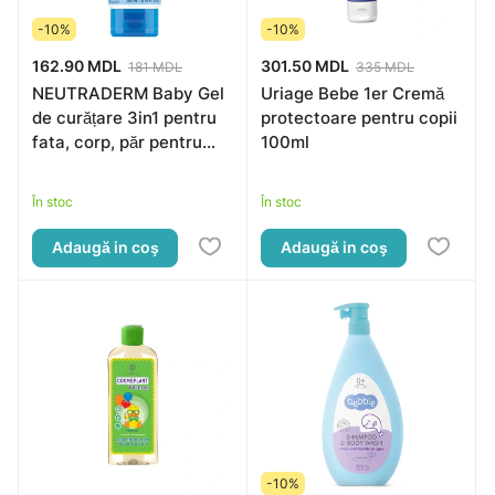
-10%
-10%
162.90 MDL
301.50 MDL
181 MDL
335 MDL
NEUTRADERM Baby Gel
Uriage Bebe 1er Cremă
de curățare 3in1 pentru
protectoare pentru copii
fata, corp, păr pentru
100ml
copii 0+, 200ml
În stoc
În stoc
Adaugă in coş
Adaugă in coş
-10%