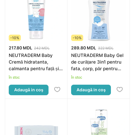
-10%
-10%
217.80 MDL
289.80 MDL
242 MDL
322 MDL
NEUTRADERM Baby
NEUTRADERM Baby Gel
Cremă hidratanta,
de curățare 3in1 pentru
calmanta pentru față și
fata, corp, păr pentru
corp pentru copii 0+,
copii 0+, 400ml
În stoc
În stoc
100ml
Adaugă in coş
Adaugă in coş