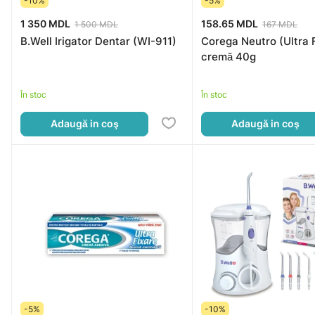
-10%
-5%
1 350 MDL
158.65 MDL
1 500 MDL
167 MDL
B.Well Irigator Dentar (WI-911)
Corega Neutro (Ultra 
cremă 40g
În stoc
În stoc
Adaugă in coş
Adaugă in coş
-5%
-10%