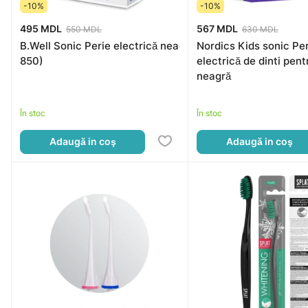
-10%
-10%
495 MDL
567 MDL
550 MDL
630 MDL
B.Well Sonic Perie electrică neagră (2 perii, USB cablu, h
Nordics Kids sonic Per
850)
electrică de dinti pent
neagră
În stoc
În stoc
Adaugă in coş
Adaugă in coş