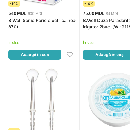
-10%
-10%
540 MDL
75.60 MDL
600 MDL
84 MDL
B.Well Sonic Perie electrică neagră (2 perii, USB cablu, h
B.Well Duza Paradonta
870)
irigator 2buc. (WI-91
În stoc
În stoc
Adaugă in coş
Adaugă in coş