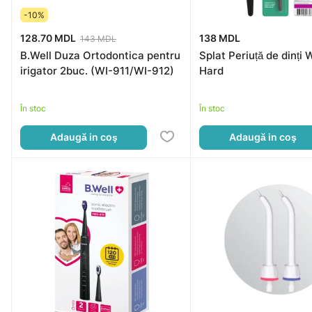
-10%
128.70 MDL
138 MDL
143 MDL
B.Well Duza Ortodontica pentru
Splat Periuță de dinți 
irigator 2buc. (WI-911/WI-912)
Hard
În stoc
În stoc
Adaugă in coş
Adaugă in coş