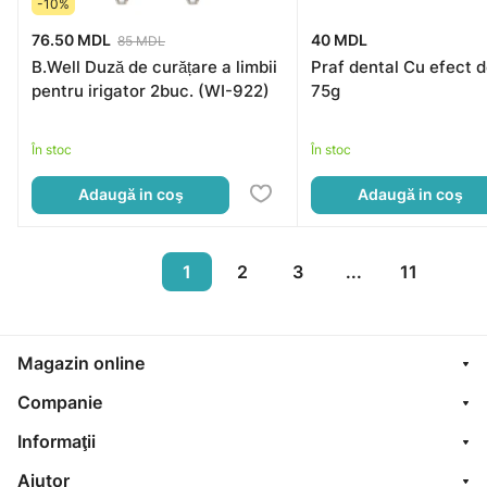
-10%
76.50 MDL
40 MDL
85 MDL
B.Well Duză de curățare a limbii
Praf dental Cu efect d
pentru irigator 2buc. (WI-922)
75g
În stoc
În stoc
Adaugă in coş
Adaugă in coş
1
2
3
...
11
Magazin online
Companie
Informaţii
Ajutor