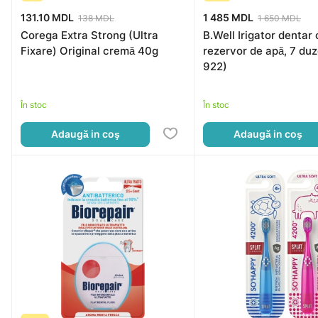
131.10 MDL
1 485 MDL
138 MDL
1 650 MDL
Corega Extra Strong (Ultra
B.Well Irigator dentar 
Fixare) Original cremă 40g
rezervor de apă, 7 du
922)
În stoc
În stoc
Adaugă in coş
Adaugă in coş