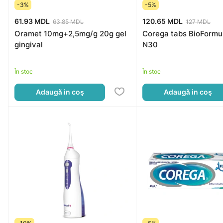
-3%
-5%
61.93 MDL
120.65 MDL
63.85 MDL
127 MDL
Oramet 10mg+2,5mg/g 20g gel
Corega tabs BioFormu
gingival
N30
În stoc
În stoc
Adaugă in coş
Adaugă in coş