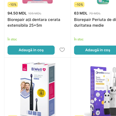
-10%
-10%
94.50 MDL
63 MDL
105 MDL
70 MDL
Biorepair ață dentara cerata
Biorepair Periuta de di
extensibila 25+5m
duritatea medie
În stoc
În stoc
Adaugă in coş
Adaugă in coş