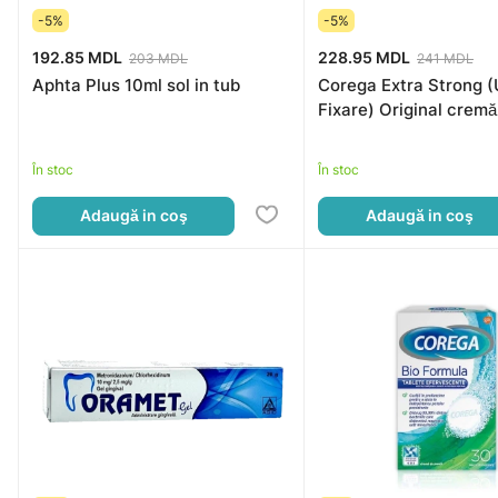
-5%
-5%
192.85 MDL
228.95 MDL
203 MDL
241 MDL
Aphta Plus 10ml sol in tub
Corega Extra Strong (
Fixare) Original crem
În stoc
În stoc
Adaugă in coş
Adaugă in coş