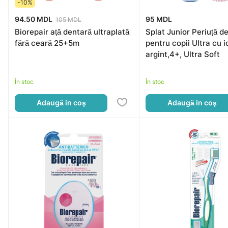
-10%
94.50 MDL
95 MDL
105 MDL
Biorepair ață dentară ultraplată
Splat Junior Periuță de
fără ceară 25+5m
pentru copii Ultra cu i
argint,4+, Ultra Soft
În stoc
În stoc
Adaugă in coş
Adaugă in coş