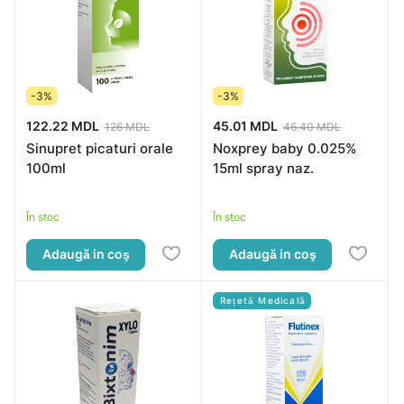
-3%
-3%
122.22 MDL
45.01 MDL
126 MDL
46.40 MDL
Sinupret picaturi orale
Noxprey baby 0.025%
100ml
15ml spray naz.
În stoc
În stoc
Adaugă in coş
Adaugă in coş
Rețetă Medicală