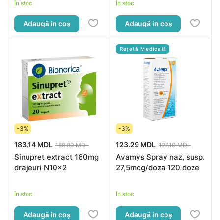
În stoc
În stoc
Adaugă in coş
Adaugă in coş
Rețetă Medicală
-3%
-3%
183.14 MDL
123.29 MDL
188.80 MDL
127.10 MDL
Sinupret extract 160mg
Avamys Spray naz, susp.
drajeuri N10x2
27,5mcg/doza 120 doze
În stoc
În stoc
Adaugă in coş
Adaugă in coş