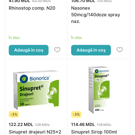
41.90 MDL
106.70 MDL
43.20 MDL
110 MDL
Rhinostop comp. N20
Nasonex
50mcg/140doze spray
naz.
În stoc
În stoc
Adaugă in coş
Adaugă in coş
-3%
-3%
122.22 MDL
114.46 MDL
126 MDL
118 MDL
Sinupret drajeuri N25x2
Sinupret Sirop 100ml