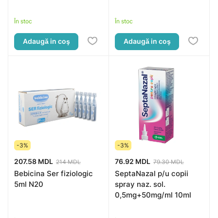
În stoc
În stoc
Adaugă in coş
Adaugă in coş
-3%
-3%
207.58 MDL
76.92 MDL
214 MDL
79.30 MDL
Bebicina Ser fiziologic
SeptaNazal p/u copii
5ml N20
spray naz. sol.
0,5mg+50mg/ml 10ml