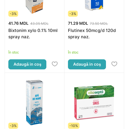
-3%
-3%
41.76 MDL
71.29 MDL
43.05 MDL
73.50 MDL
Bixtonim xylo 0.1% 10ml
Flutinex 50mcg/d 120d
spray naz.
spray naz.
În stoc
În stoc
Adaugă in coş
Adaugă in coş
-3%
-10%