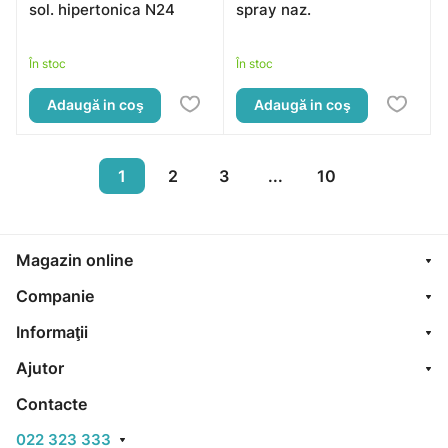
sol. hipertonica N24
spray naz.
În stoc
În stoc
Adaugă in coş
Adaugă in coş
1
2
3
...
10
Magazin online
Companie
Informaţii
Ajutor
Contacte
022 323 333