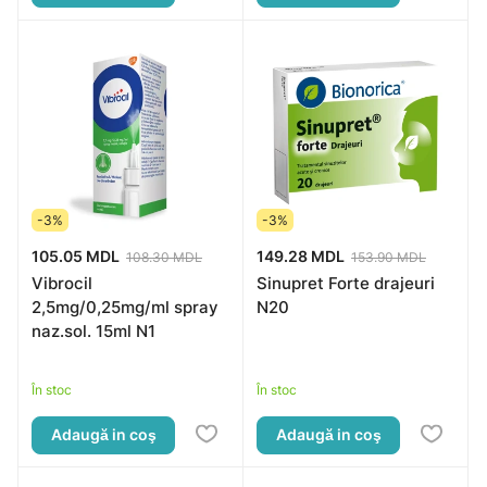
-3%
-3%
105.05 MDL
149.28 MDL
108.30 MDL
153.90 MDL
Vibrocil
Sinupret Forte drajeuri
2,5mg/0,25mg/ml spray
N20
naz.sol. 15ml N1
În stoc
În stoc
Adaugă in coş
Adaugă in coş