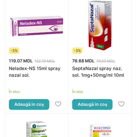
-3%
-3%
119.07 MDL
76.68 MDL
122.75 MDL
79.05 MDL
Neladex-NS 15ml spray
SeptaNazal spray naz.
nazal sol.
sol. 1mg+50mg/ml 10ml
În stoc
În stoc
Adaugă in coş
Adaugă in coş