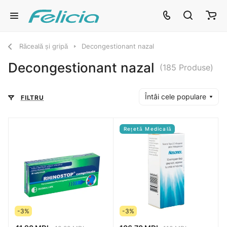
Răceală și gripă
Decongestionant nazal
Decongestionant nazal
(185 Produse)
Întâi cele populare
FILTRU
Rețetă Medicală
-3%
-3%