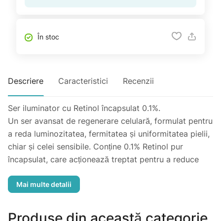
În stoc
Descriere
Caracteristici
Recenzii
Ser iluminator cu Retinol încapsulat 0.1%.
Un ser avansat de regenerare celulară, formulat pentru
a reda luminozitatea, fermitatea și uniformitatea pielii,
chiar și celei sensibile. Conține 0.1% Retinol pur
încapsulat, care acționează treptat pentru a reduce
vizibil liniile fine, ridurile, petele pigmentare și textura
neuniformă. Tehnologia cu eliberare controlată
permite o penetrare mai profundă în piele, reducând
iritațiile de suprafață și oferind eficiență maximă.
Produse din această categorie