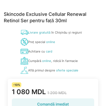
Skincode Exclusive Cellular Renewal
Retinol Ser pentru față 30ml
Livrare gratuită
în Chișinău și regiuni
Preț special
online
Achitare cu
card
Cumpără
online
, ridică în farmacie
Află primul despre
oferte speciale
-10%
1 080 MDL
1 200 MDL
Comandă imediat