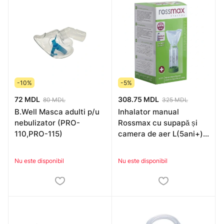
-10%
-5%
72 MDL
308.75 MDL
80 MDL
325 MDL
B.Well Masca adulti p/u
Inhalator manual
nebulizator (PRO-
Rossmax cu supapă și
110,PRO-115)
camera de aer L(5ani+)
AS175
Nu este disponibil
Nu este disponibil