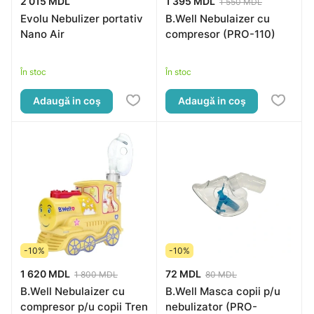
2 015 MDL
1 395 MDL
1 550 MDL
Evolu Nebulizer portativ
B.Well Nebulaizer cu
Nano Air
compresor (PRO-110)
În stoc
În stoc
Adaugă in coş
Adaugă in coş
-10%
-10%
1 620 MDL
72 MDL
1 800 MDL
80 MDL
B.Well Nebulaizer cu
B.Well Masca copii p/u
compresor p/u copii Tren
nebulizator (PRO-