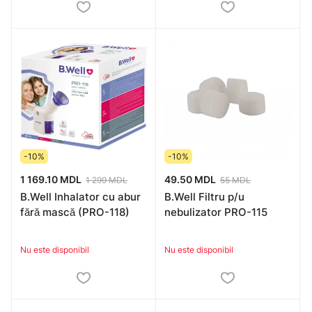
-10%
-10%
1 169.10 MDL
49.50 MDL
1 299 MDL
55 MDL
B.Well Inhalator cu abur
B.Well Filtru p/u
fără mască (PRO-118)
nebulizator PRO-115
Nu este disponibil
Nu este disponibil