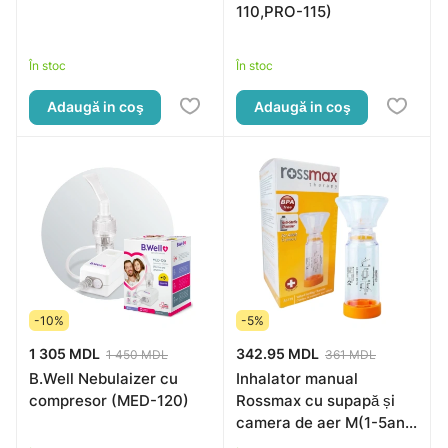
110,PRO-115)
În stoc
În stoc
Adaugă in coş
Adaugă in coş
-10%
-5%
1 305 MDL
342.95 MDL
1 450 MDL
361 MDL
B.Well Nebulaizer cu
Inhalator manual
compresor (MED-120)
Rossmax cu supapă și
camera de aer M(1-5ani)
AS175