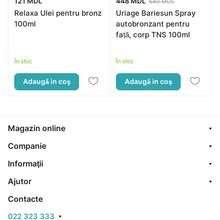
121 MDL
448 MDL
640 MDL
Relaxa Ulei pentru bronz
Uriage Bariesun Spray
100ml
autobronzant pentru
față, corp TNS 100ml
În stoc
În stoc
Adaugă in coş
Adaugă in coş
Magazin online
Companie
Informaţii
Ajutor
Contacte
022 323 333