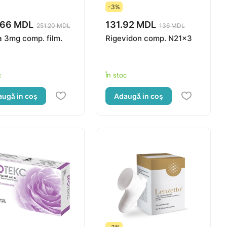
-3%
.66 MDL
131.92 MDL
251.20 MDL
136 MDL
a 3mg comp. film.
Rigevidon comp. N21x3
c
În stoc
ugă in coş
Adaugă in coş