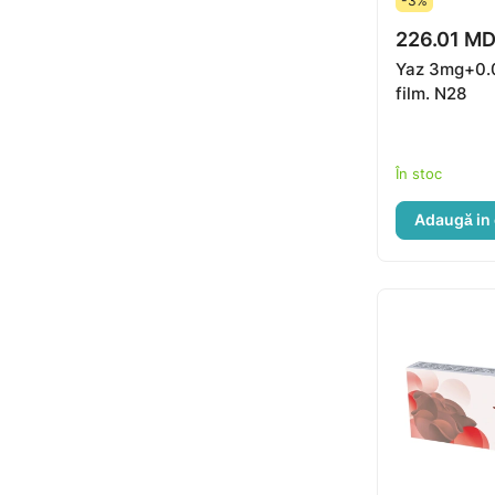
-3%
226.01 M
Yaz 3mg+0.
film. N28
În stoc
Adaugă in