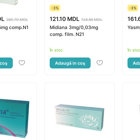
-3%
-3%
DL
121.10 MDL
161.
280.70 MDL
124.85 MDL
.5mg comp.N1
Midiana 3mg/0,03mg
Yasmi
comp. film. N21
În stoc
În sto
 coş
Adaugă in coş
Ada