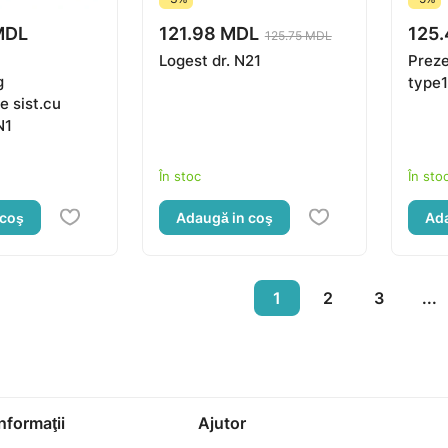
MDL
121.98 MDL
125
125.75 MDL
Logest dr. N21
Preze
g
type1
 sist.cu
N1
În stoc
În sto
 coş
Adaugă in coş
Ada
1
2
3
...
Informaţii
Ajutor