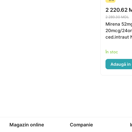
2 220.62 
2 289.30 MDL
Mirena 52m
20mcg/24ore
ced.intraut 
În stoc
Adaugă in
Magazin online
Companie