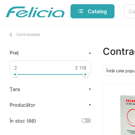
Catalog
Contracepție
Contra
Preț
Întâi cele pop
Țara
Producător
În stoc (
66
)