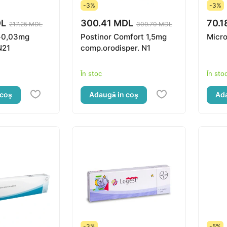
-3%
-3%
DL
300.41 MDL
70.1
217.25 MDL
309.70 MDL
+0,03mg
Postinor Comfort 1,5mg
Micro
N21
comp.orodisper. N1
În stoc
În sto
 coş
Adaugă in coş
Ada
-3%
-5%