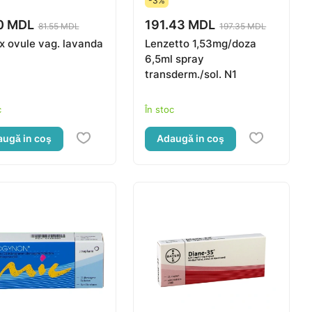
-3%
0 MDL
191.43 MDL
81.55 MDL
197.35 MDL
x ovule vag. lavanda
Lenzetto 1,53mg/doza
6,5ml spray
transderm./sol. N1
c
În stoc
ugă in coş
Adaugă in coş