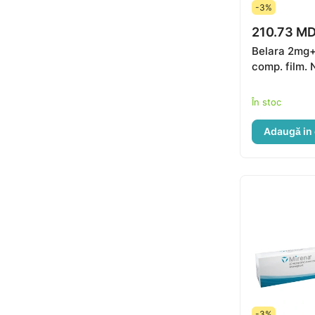
-3%
210.73 M
Belara 2mg
comp. film. 
În stoc
Adaugă in
-3%