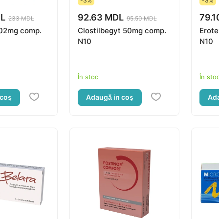
-3%
-3%
DL
92.63 MDL
79.1
233 MDL
95.50 MDL
02mg comp.
Clostilbegyt 50mg comp.
Erote
N10
N10
În stoc
În sto
 coş
Adaugă in coş
Ada