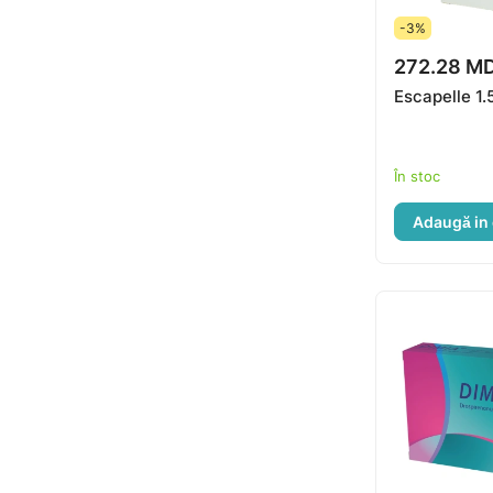
-3%
272.28 M
Escapelle 1
În stoc
Adaugă in