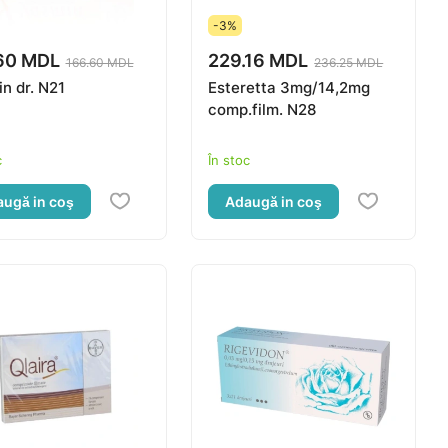
-3%
60 MDL
229.16 MDL
166.60 MDL
236.25 MDL
n dr. N21
Esteretta 3mg/14,2mg
comp.film. N28
c
În stoc
ugă in coş
Adaugă in coş