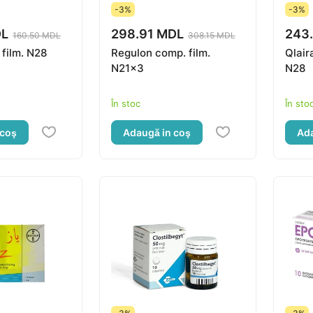
-3%
-3%
DL
298.91 MDL
243
160.50 MDL
308.15 MDL
film. N28
Regulon comp. film.
Qlair
N21x3
N28
În stoc
În sto
 coş
Adaugă in coş
Ada