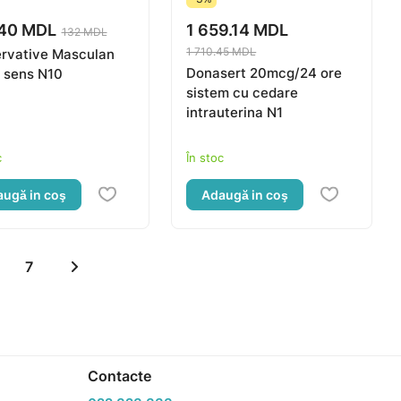
.40 MDL
1 659.14 MDL
132 MDL
1 710.45 MDL
rvative Masculan
Donasert 20mcg/24 ore
 sens N10
sistem cu cedare
intrauterina N1
c
În stoc
ugă in coş
Adaugă in coş
7
Contacte