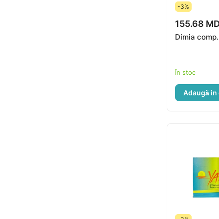
-3%
155.68 M
Dimia comp. 
În stoc
Adaugă in