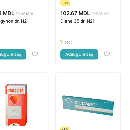
-3%
8 MDL
102.67 MDL
72.35 MDL
105.85 MDL
gynon dr. N21
Diane 35 dr. N21
c
În stoc
ugă in coş
Adaugă in coş
-3%