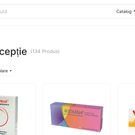
Catalog
cepție
(134 Produs)
ulare