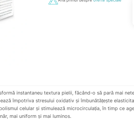
Află primul despre
oferte speciale
sformă instantaneu textura pielii, făcând-o să pară mai net
ază împotriva stresului oxidativ și îmbunătățește elasticitate
olismul celular și stimulează microcirculația, în timp ce agen
tânăr, mai uniform și mai luminos.