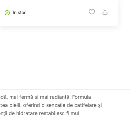
În stoc
edă, mai fermă și mai radiantă. Formula
a pielii, oferind o senzație de catifelare și
ții de hidratare restabilesc filmul