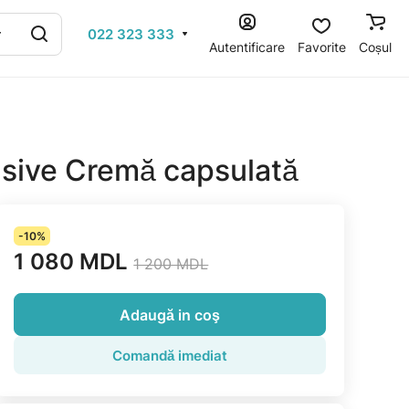
022 323 333
Autentificare
Favorite
Coșul
usive Cremă capsulată
-10%
1 080 MDL
1 200 MDL
Adaugă in coş
Comandă imediat