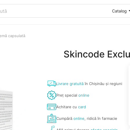
Catalog
remă capsulată
Skincode Excl
Livrare gratuită
în Chișinău și regiuni
Preț special
online
Achitare cu
card
Cumpără
online
, ridică în farmacie