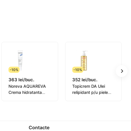
-10%
-10%
363 lei/buc.
352 lei/buc.
Noreva AQUAREVA
Topicrem DA Ulei
lulară și menține vitalitatea pielii.
Crema hidratanta
relipidant p/u piele
elasticității pielii.
contur ochi 15ml
sensibila 145ml
(0831003)
Contacte