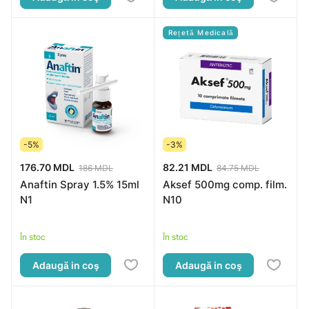
Rețetă Medicală
-5%
-3%
176.70 MDL
82.21 MDL
186 MDL
84.75 MDL
Anaftin Spray 1.5% 15ml
Aksef 500mg comp. film.
N1
N10
În stoc
În stoc
Adaugă in coş
Adaugă in coş