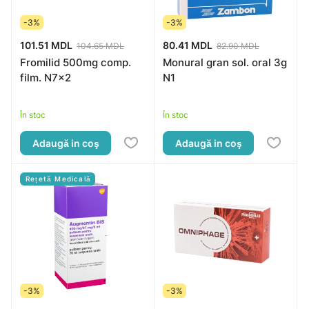
-3%
-3%
101.51 MDL
80.41 MDL
104.65 MDL
82.90 MDL
Fromilid 500mg comp.
Monural gran sol. oral 3g
film. N7x2
N1
În stoc
În stoc
Adaugă in coş
Adaugă in coş
Rețetă Medicală
-3%
-3%