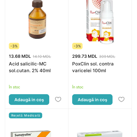
-3%
-3%
13.68 MDL
299.73 MDL
14.10 MDL
309 MDL
Acid salicilic-MC
PoxClin sol. contra
sol.cutan. 2% 40ml
varicelei 100ml
În stoc
În stoc
Adaugă in coş
Adaugă in coş
Rețetă Medicală