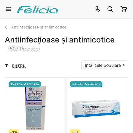
Antiinfecțioase și antimicotice
Antiinfecțioase și antimicotice
(507 Produse)
Întâi cele populare
FILTRU
Rețetă Medicală
Rețetă Medicală
-3%
-3%