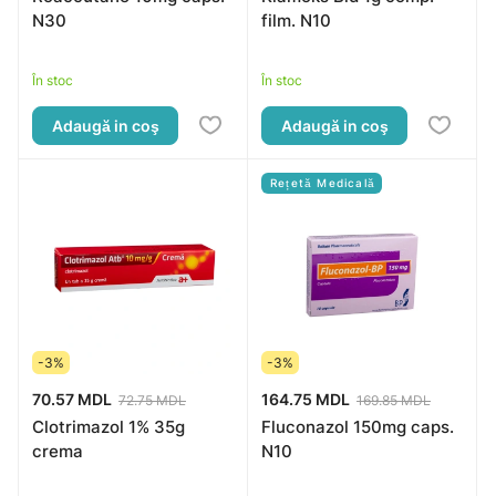
N30
film. N10
În stoc
În stoc
Adaugă in coş
Adaugă in coş
Rețetă Medicală
-3%
-3%
70.57 MDL
164.75 MDL
72.75 MDL
169.85 MDL
Clotrimazol 1% 35g
Fluconazol 150mg caps.
crema
N10