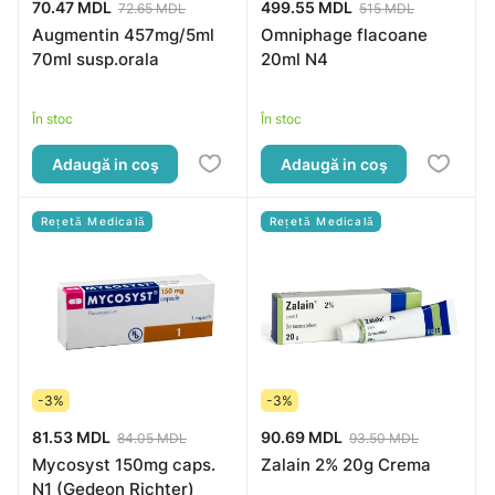
70.47 MDL
499.55 MDL
72.65 MDL
515 MDL
Augmentin 457mg/5ml
Omniphage flacoane
70ml susp.orala
20ml N4
În stoc
În stoc
Adaugă in coş
Adaugă in coş
Rețetă Medicală
Rețetă Medicală
-3%
-3%
81.53 MDL
90.69 MDL
84.05 MDL
93.50 MDL
Mycosyst 150mg caps.
Zalain 2% 20g Crema
N1 (Gedeon Richter)