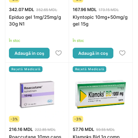
342.07 MDL
167.96 MDL
352.65 MDL
173.15 MDL
Epiduo gel 1mg/25mg/g
Klyntopic 10mg+50mg/g
30g N1
gel 15g
În stoc
În stoc
Adaugă in coş
Adaugă in coş
Rețetă Medicală
Rețetă Medicală
-3%
-3%
216.16 MDL
57.76 MDL
222.85 MDL
59.55 MDL
Roaccutane 10mg caps.
Klamoks Bid 1g comp.