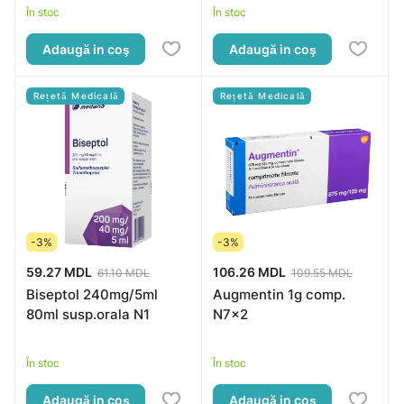
În stoc
În stoc
Adaugă in coş
Adaugă in coş
Rețetă Medicală
Rețetă Medicală
-3%
-3%
59.27 MDL
106.26 MDL
61.10 MDL
109.55 MDL
Biseptol 240mg/5ml
Augmentin 1g comp.
80ml susp.orala N1
N7x2
În stoc
În stoc
Adaugă in coş
Adaugă in coş