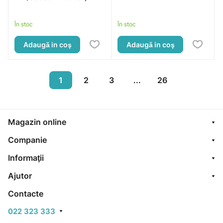
În stoc
În stoc
Adaugă in coş
Adaugă in coş
1
2
3
...
26
Magazin online
Companie
Informaţii
Ajutor
Contacte
022 323 333