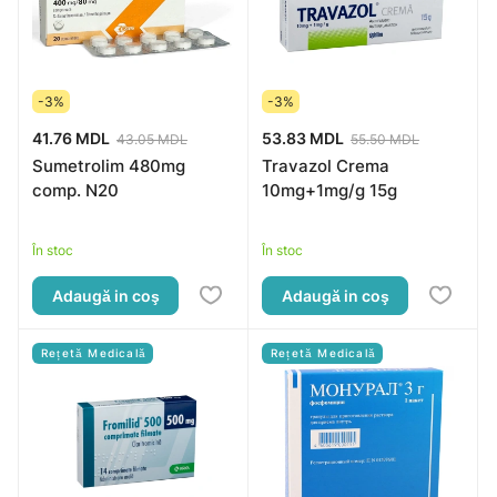
-3%
-3%
41.76 MDL
53.83 MDL
43.05 MDL
55.50 MDL
Sumetrolim 480mg
Travazol Crema
comp. N20
10mg+1mg/g 15g
În stoc
În stoc
Adaugă in coş
Adaugă in coş
Rețetă Medicală
Rețetă Medicală