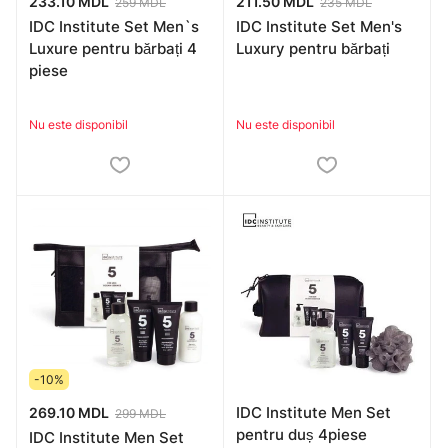
233.10 MDL
211.50 MDL
259 MDL
235 MDL
IDC Institute Set Men`s
IDC Institute Set Men's
Luxure pentru bărbați 4
Luxury pentru bărbați
piese
Nu este disponibil
Nu este disponibil
-10%
IDC Institute Men Set
269.10 MDL
299 MDL
pentru duș 4piese
IDC Institute Men Set