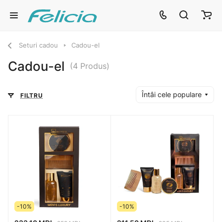
Seturi cadou
Cadou-el
Cadou-el
(4 Produs)
Întâi cele populare
FILTRU
-10%
-10%