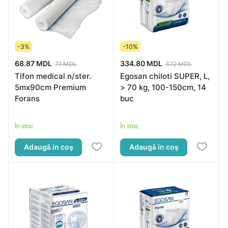
-3%
-10%
68.87 MDL
334.80 MDL
71 MDL
372 MDL
Tifon medical n/ster.
Egosan chiloti SUPER, L,
5mx90cm Premium
> 70 kg, 100-150cm, 14
Forans
buc
În stoc
În stoc
Adaugă in coş
Adaugă in coş