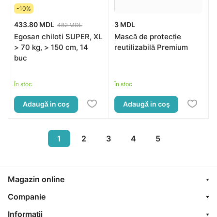
-10%
433.80 MDL
3 MDL
482 MDL
Egosan chiloti SUPER, XL
Mască de protecție
> 70 kg, > 150 cm, 14
reutilizabilă Premium
buc
În stoc
În stoc
Adaugă in coş
Adaugă in coş
1
2
3
4
5
Magazin online
Companie
Informaţii