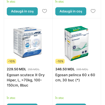
În stoc
În stoc
Adaugă in coş
Adaugă in coş
-10%
-10%
229.50 MDL
346.50 MDL
255 MDL
385 MDL
Egosan scutece X-Dry
Egosan pelinca 60 x 60
Hiper, L, >70kg, 100-
cm, 30 buc (*)
150cm, 8buc
În stoc
În stoc