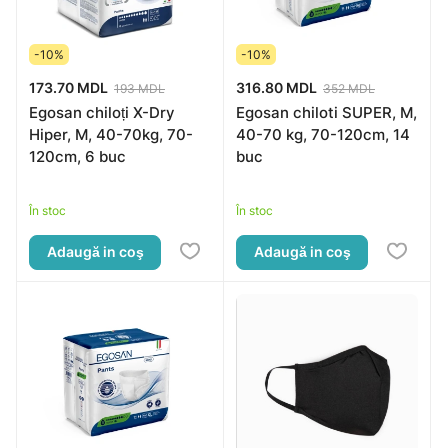
-10%
-10%
173.70 MDL
316.80 MDL
193 MDL
352 MDL
Egosan chiloți X-Dry
Egosan chiloti SUPER, M,
Hiper, M, 40-70kg, 70-
40-70 kg, 70-120cm, 14
120cm, 6 buc
buc
În stoc
În stoc
Adaugă in coş
Adaugă in coş