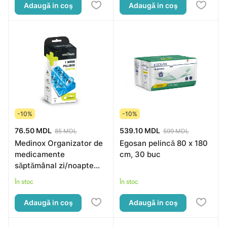
Adaugă in coş
Adaugă in coş
-10%
-10%
76.50 MDL
539.10 MDL
85 MDL
599 MDL
Medinox Organizator de
Egosan pelincă 80 x 180
medicamente
cm, 30 buc
săptămânal zi/noapte
(VP64011)
În stoc
În stoc
Adaugă in coş
Adaugă in coş