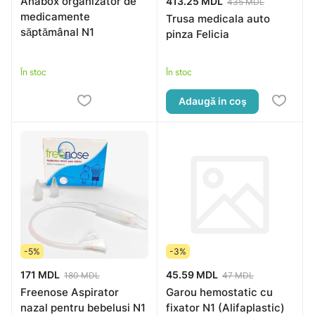
Anabox organizator de
413.25 MDL
435 MDL
medicamente
Trusa medicala auto
săptămânal N1
pinza Felicia
În stoc
În stoc
Adaugă in coş
-5%
-3%
171 MDL
45.59 MDL
180 MDL
47 MDL
Freenose Aspirator
Garou hemostatic cu
nazal pentru bebelusi N1
fixator N1 (Alifaplastic)