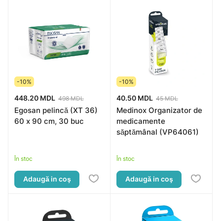
-10%
-10%
448.20 MDL
40.50 MDL
498 MDL
45 MDL
Egosan pelincă (XT 36)
Medinox Organizator de
60 x 90 cm, 30 buc
medicamente
săptămânal (VP64061)
În stoc
În stoc
Adaugă in coş
Adaugă in coş