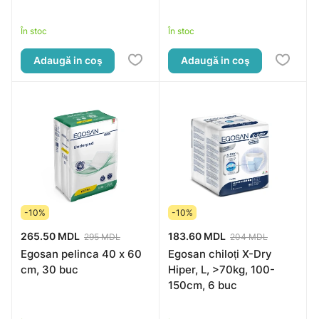
În stoc
În stoc
Adaugă in coş
Adaugă in coş
-10%
-10%
265.50 MDL
183.60 MDL
295 MDL
204 MDL
Egosan pelinca 40 x 60
Egosan chiloți X-Dry
cm, 30 buc
Hiper, L, >70kg, 100-
150cm, 6 buc