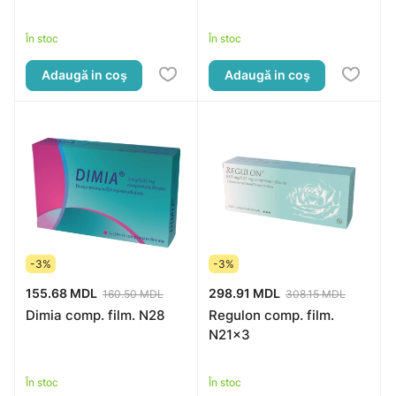
În stoc
În stoc
Adaugă in coş
Adaugă in coş
-3%
-3%
155.68 MDL
298.91 MDL
160.50 MDL
308.15 MDL
Dimia comp. film. N28
Regulon comp. film.
N21x3
În stoc
În stoc