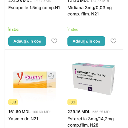
272.28 MDL
121.10 MDL
280.70 MDL
124.85 MDL
Escapelle 1.5mg comp.N1
Midiana 3mg/0,03mg
comp. film. N21
În stoc
În stoc
Adaugă in coş
Adaugă in coş
-3%
-3%
161.60 MDL
229.16 MDL
166.60 MDL
236.25 MDL
Yasmin dr. N21
Esteretta 3mg/14,2mg
comp.film. N28