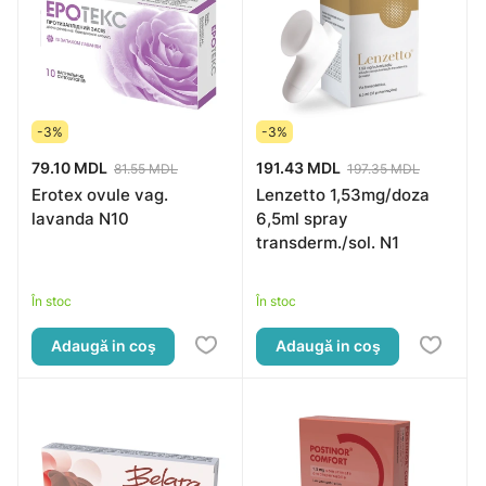
-3%
-3%
79.10 MDL
191.43 MDL
81.55 MDL
197.35 MDL
Erotex ovule vag.
Lenzetto 1,53mg/doza
lavanda N10
6,5ml spray
transderm./sol. N1
În stoc
În stoc
Adaugă in coş
Adaugă in coş