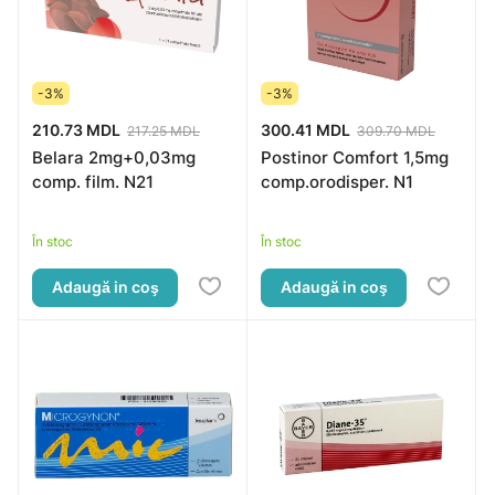
-3%
-3%
210.73 MDL
300.41 MDL
217.25 MDL
309.70 MDL
Belara 2mg+0,03mg
Postinor Comfort 1,5mg
comp. film. N21
comp.orodisper. N1
În stoc
În stoc
Adaugă in coş
Adaugă in coş