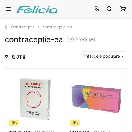
Contracepție
contracepție-ea
contracepție-ea
(40 Produse)
Întâi cele populare
FILTRU
-3%
-3%