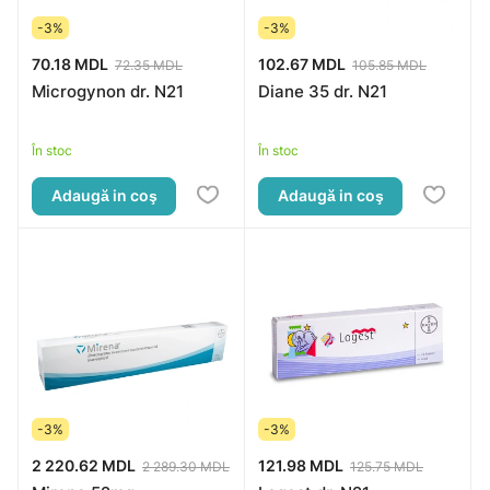
-3%
-3%
70.18 MDL
102.67 MDL
72.35 MDL
105.85 MDL
Microgynon dr. N21
Diane 35 dr. N21
În stoc
În stoc
Adaugă in coş
Adaugă in coş
-3%
-3%
2 220.62 MDL
121.98 MDL
2 289.30 MDL
125.75 MDL