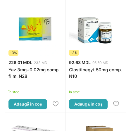
-3%
-3%
226.01 MDL
92.63 MDL
233 MDL
95.50 MDL
Yaz 3mg+0.02mg comp.
Clostilbegyt 50mg comp.
film. N28
N10
În stoc
În stoc
Adaugă in coş
Adaugă in coş