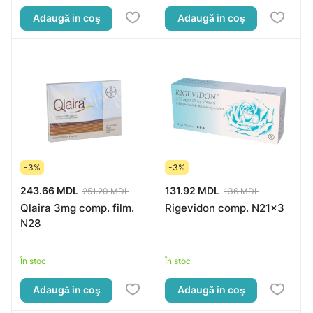
Adaugă in coş
Adaugă in coş
-3%
-3%
243.66 MDL
131.92 MDL
251.20 MDL
136 MDL
Qlaira 3mg comp. film.
Rigevidon comp. N21x3
N28
În stoc
În stoc
Adaugă in coş
Adaugă in coş