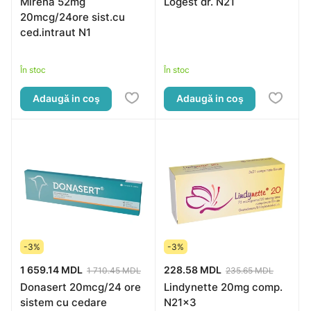
Mirena 52mg
Logest dr. N21
20mcg/24ore sist.cu
ced.intraut N1
În stoc
În stoc
Adaugă in coş
Adaugă in coş
-3%
-3%
1 659.14 MDL
228.58 MDL
1 710.45 MDL
235.65 MDL
Donasert 20mcg/24 ore
Lindynette 20mg comp.
sistem cu cedare
N21x3