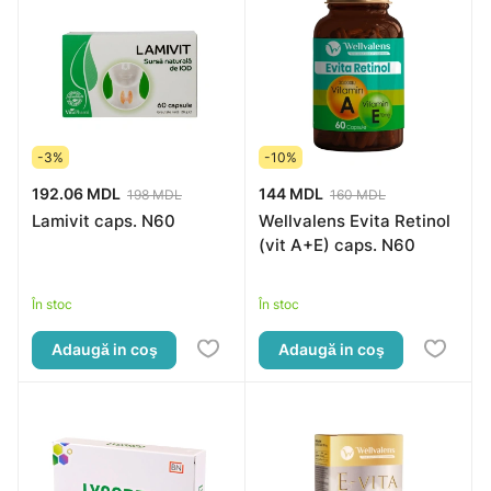
-3%
-10%
192.06 MDL
144 MDL
198 MDL
160 MDL
Lamivit caps. N60
Wellvalens Evita Retinol
(vit A+E) caps. N60
În stoc
În stoc
Adaugă in coş
Adaugă in coş