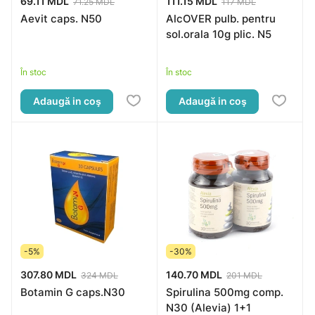
69.11 MDL
111.15 MDL
71.25 MDL
117 MDL
Aevit caps. N50
AlcOVER pulb. pentru
sol.orala 10g plic. N5
În stoc
În stoc
Adaugă in coş
Adaugă in coş
-5%
-30%
307.80 MDL
140.70 MDL
324 MDL
201 MDL
Botamin G caps.N30
Spirulina 500mg comp.
N30 (Alevia) 1+1