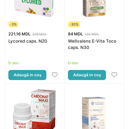
-3%
-30%
221.16 MDL
84 MDL
228 MDL
120 MDL
Lycored caps. N20
Wellvalens E-Vita Toco
caps. N30
În stoc
În stoc
Adaugă in coş
Adaugă in coş