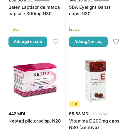
265 MDL
145 MDL
Balen Laptisor de matca
SBA Eyelight Ganat
capsule 300mg N30
caps. N30
În stoc
În stoc
Adaugă in coş
Adaugă in coş
-3%
442 MDL
58.83 MDL
60.65 MDL
Neotad plic.orodisp. N20
Vitamina E 200mg caps.
N30 (Zentiva)