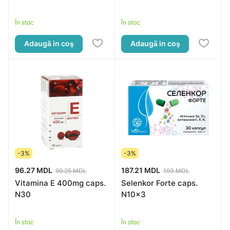
În stoc
În stoc
Adaugă in coş
Adaugă in coş
-3%
-3%
96.27 MDL
187.21 MDL
99.25 MDL
193 MDL
Vitamina E 400mg caps.
Selenkor Forte caps.
N30
N10x3
În stoc
În stoc