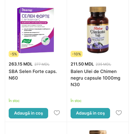
-5%
-10%
263.15 MDL
211.50 MDL
277 MDL
235 MDL
SBA Selen Forte caps.
Balen Ulei de Chimen
N60
negru capsule 1000mg
N30
În stoc
În stoc
Adaugă in coş
Adaugă in coş