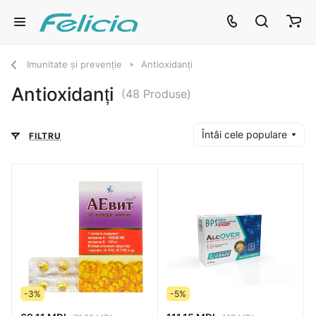
Imunitate și prevenție
Antioxidanți
Antioxidanți
(48 Produse)
Întâi cele populare
FILTRU
-3%
-5%