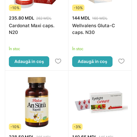
-10%
-10%
235.80 MDL
144 MDL
262 MDL
160 MDL
Cardonat Maxi caps.
Wellvalens Gluta-C
N20
caps. N30
În stoc
În stoc
Adaugă in coş
Adaugă in coş
-10%
-3%
238.50 MDL
140.65 MDL