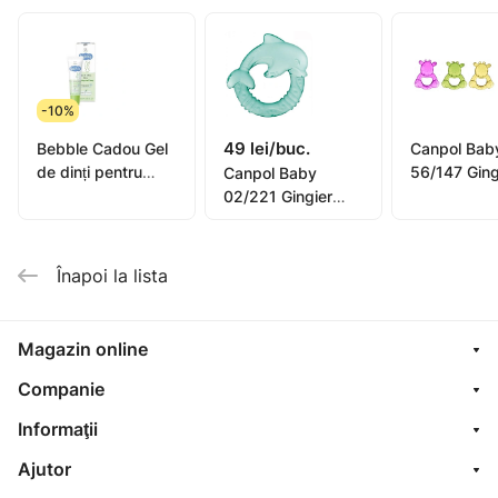
o suprafata de protectie cu filele din silicon moale
special cu efect de masaj usor si bland.
-10%
49 lei/buc.
Bebble Cadou Gel
Canpol Bab
de dinți pentru
56/147 Ging
Canpol Baby
copii, 20ml
Apă Girafa
02/221 Gingier
Delfin
Înapoi la lista
Magazin online
Companie
Informaţii
Ajutor