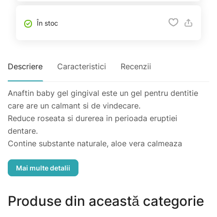
În stoc
Descriere
Caracteristici
Recenzii
Anaftin baby gel gingival este un gel pentru dentitie
care are un calmant si de vindecare.
Reduce roseata si durerea in perioada eruptiei
dentare.
Contine substante naturale, aloe vera calmeaza
gingiile dureroase.
Este prevazut cu un aplicator special conceput cu o
perie de silicon, care permite aplicarea igienica si
precisa a produsului asupra gingiilor.
Produse din această categorie
Gelul contine un strat bioadeziv invizibil, iar peria are