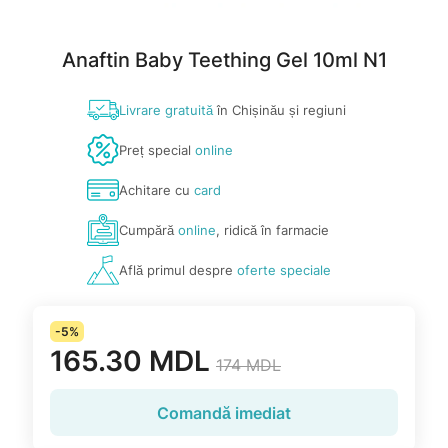
Anaftin Baby Teething Gel 10ml N1
Livrare gratuită
în Chișinău și regiuni
Preț special
online
Achitare cu
card
Cumpără
online
, ridică în farmacie
Află primul despre
oferte speciale
-5%
165.30 MDL
174 MDL
Comandă imediat