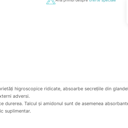
Află primul despre
oferte speciale
prietăți higroscopice ridicate, absoarbe secrețiile din glan
xterni adversi.
duce durerea. Talcul și amidonul sunt de asemenea absorbant
ic suplimentar.