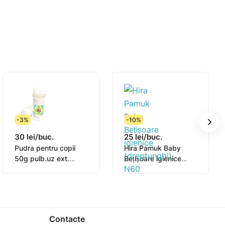
-3%
-10%
30 lei/buc.
25 lei/buc.
Pudra pentru copii
Hira Pamuk Baby
50g pulb.uz ext.
Bețișoare igienice
Mușețel (Depofarm)
(dreptunghi) N60
Contacte