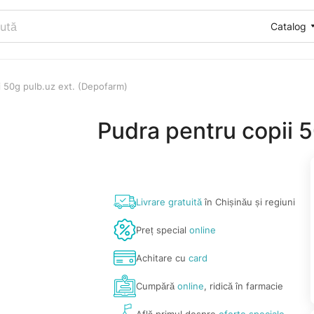
Catalog
i 50g pulb.uz ext. (Depofarm)
Pudra pentru copii 
Livrare gratuită
în Chișinău și regiuni
Preț special
online
Achitare cu
card
Cumpără
online
, ridică în farmacie