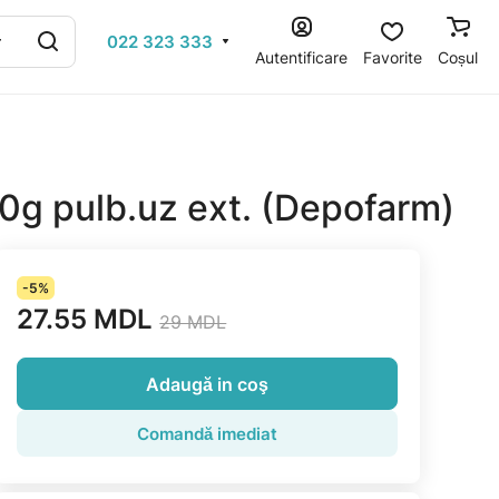
022 323 333
Autentificare
Favorite
Coșul
50g pulb.uz ext. (Depofarm)
-5%
27.55 MDL
29 MDL
Adaugă in coş
Comandă imediat