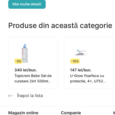
În exterior. Zonele afectate ale pielii sunt pudrate cu un
În scopul prevenirii - în pliurile inghinale, fesiere, cotul
Efecte secundare
Produse din această categorie
În caz de hipersensibilitate la medicament, sunt posibile
Dacă apar reacții adverse, medicamentul trebuie întrer
-5%
-10%
340 lei/buc.
147 lei/buc.
Topicrem Bebe Gel de
U-Grow Foarfeca cu
curatare 2in1 500ml
protectie, 4+, U7522-
(0B32001)
NC
Înapoi la lista
Magazin online
Companie