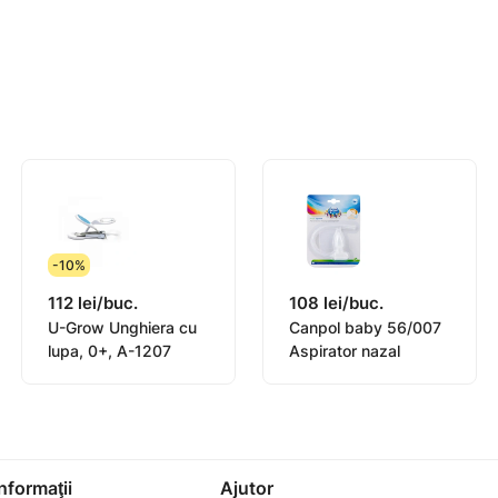
 strat subțire.
ui, interdigitale, pe gât și în abdomen.
 reacții alergice.
upt.
-10%
112 lei/buc.
108 lei/buc.
U-Grow Unghiera cu
Canpol baby 56/007
lupa, 0+, A-1207
Aspirator nazal
Informaţii
Ajutor