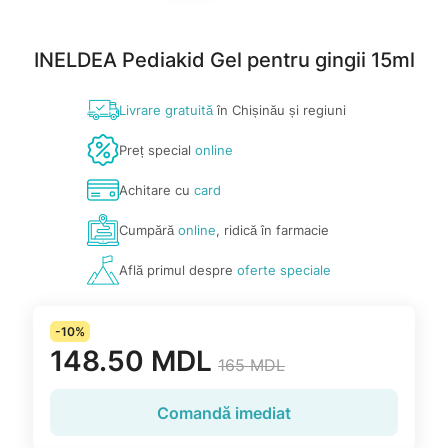
INELDEA Pediakid Gel pentru gingii 15ml
Livrare gratuită
în Chișinău și regiuni
Preț special
online
Achitare cu
card
Cumpără
online
, ridică în farmacie
Află primul despre
oferte speciale
-10%
148.50 MDL
165 MDL
Comandă imediat