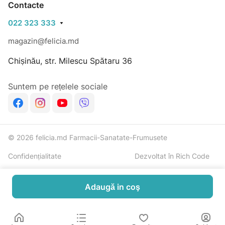
Contacte
Importator: "Rihpangalfarma" SRL, str. N.Milescu
022 323 333
Spătarul, 36. mun. Chișinău
magazin@felicia.md
Chișinău, str. Milescu Spătaru 36
Suntem pe rețelele sociale
© 2026 felicia.md Farmacii-Sanatate-Frumusete
Confidențialitate
Dezvoltat în Rich Code
Adaugă in coş