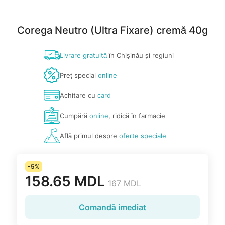
Corega Neutro (Ultra Fixare) cremă 40g
Livrare gratuită
în Chișinău și regiuni
Preț special
online
Achitare cu
card
Cumpără
online
, ridică în farmacie
Află primul despre
oferte speciale
-5%
158.65 MDL
167 MDL
Comandă imediat