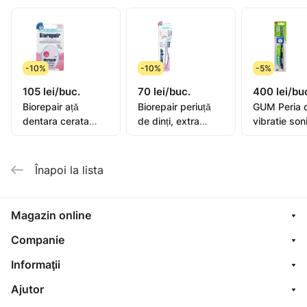
ore fara a schimba gustul alimentelor. Nu contine
coloranti artificiali si adaos de arome.
-10%
-10%
-5%
105 lei/buc.
70 lei/buc.
400 lei/bu
Biorepair ață
Biorepair periuță
GUM Peria 
dentara cerata
de dinți, extra
vibratie son
extensibila 25+5m
moale
Activital
Înapoi la lista
Magazin online
Companie
Informaţii
Ajutor