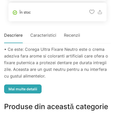
În stoc
Descriere
Caracteristici
Recenzii
• Ce este: Corega Ultra Fixare Neutro este o crema
adeziva fara arome si coloranti artificiali care ofera o
fixare puternica a protezei dentare pe durata intregii
zile. Aceasta are un gust neutru pentru a nu interfera
cu gustul alimentelor.
• Cui se adreseaza: Daca esti purtator de proteza
dentara totala sau partiala si iti doresti fixarea ferma a
acesteia pe parcursul intregii zile, crema adeziva
Corega Ultra Fixare Neutro este potrivita pentru tine.
Produse din această categorie
• Beneficii: Ofera fixarea protezei dentare timp de 12