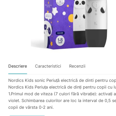
Descriere
Caracteristici
Recenzii
Nordics Kids sonic Periuță electrică de dinti pentru cop
Nordics Kids Periuța electrică de dinți pentru copii cu 
1.Primul mod de viteza (7 culori fără vibrație): activați
violet. Schimbarea culorilor are loc la interval de 0,5
copii de vârsta 0-2 ani.
2.Al doilea mod de viteza (modul de periere blândă): 