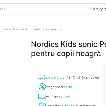
Catalog
iuță electrică de dinti pentru copii neagră
Nordics Kids sonic Pe
pentru copii neagră
Livrare gratuită
în Chișinău și regiuni
Preț special
online
Achitare cu
card
Cumpără
online
, ridică în farmacie