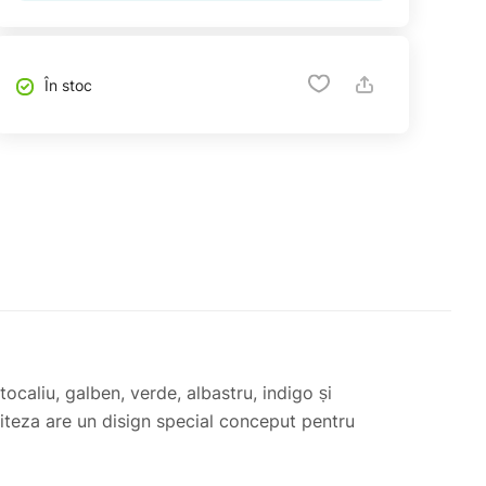
În stoc
tocaliu, galben, verde, albastru, indigo și
viteza are un disign special conceput pentru
blândă. Durata acestui mod este 2 minute,