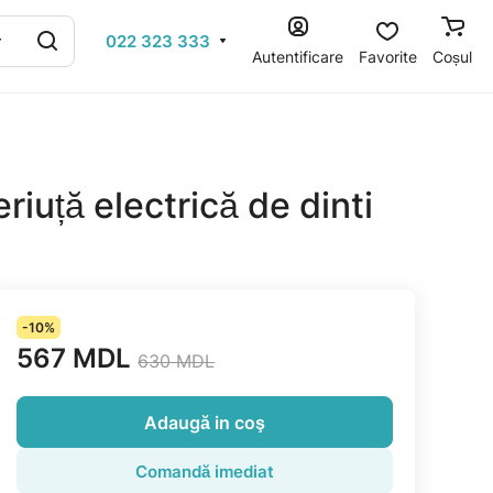
022 323 333
Autentificare
Favorite
Coșul
riuță electrică de dinti
-10%
567 MDL
630 MDL
Adaugă in coş
Comandă imediat