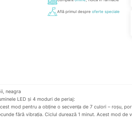
Află primul despre
oferte speciale
ii, neagra
luminele LED și 4 moduri de periaj:
 acest mod pentru a obține o secvența de 7 culori – roșu, por
 secunde fără vibrația. Ciclul durează 1 minut. Acest mod de 
in acest mod lumina rămâne constantă, asigurând perierea 