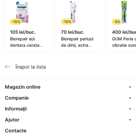
-10%
-10%
-5%
105 lei/buc.
70 lei/buc.
400 lei/bu
Biorepair ață
Biorepair periuță
GUM Peria 
dentara cerata
de dinți, extra
vibratie son
extensibila 25+5m
moale
Activital
Înapoi la lista
Magazin online
Companie
Informaţii
Ajutor
Contacte