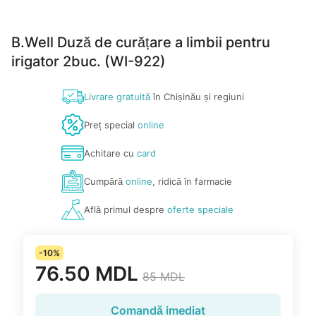
B.Well Duză de curățare a limbii pentru
irigator 2buc. (WI-922)
Livrare gratuită
în Chișinău și regiuni
Preț special
online
Achitare cu
card
Cumpără
online
, ridică în farmacie
Află primul despre
oferte speciale
-10%
76.50 MDL
85 MDL
Comandă imediat