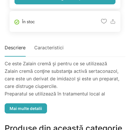
În stoc
Descriere
Caracteristici
Ce este Zalain cremă şi pentru ce se utilizează
Zalain cremă conţine substanţa activă sertaconazol,
care este un derivat de imidazol şi este un preparat,
care distruge ciupercile.
Preparatul se utilizează în tratamentul local al
infecţiilor fungice ale pielii (dermatofiţi,
dermatomicoze ale gambei, picioarelor, mâinilor, lojei
unghiilor, plicelor cutanate şi ale trunchiului, organelor
genitale externe şi etc.).
Produse din această categorie