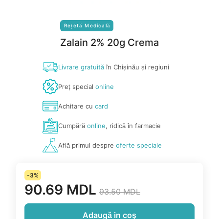
Rețetă Medicală
Zalain 2% 20g Crema
Livrare gratuită
în Chișinău și regiuni
Preț special
online
Achitare cu
card
Cumpără
online
, ridică în farmacie
Află primul despre
oferte speciale
-3%
90.69 MDL
93.50 MDL
Adaugă in coş