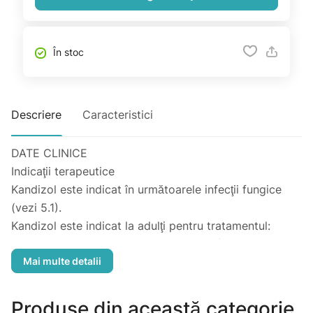
În stoc
Descriere
Caracteristici
DATE CLINICE
Indicaţii terapeutice
Kandizol este indicat în următoarele infecţii fungice
(vezi 5.1).
Kandizol este indicat la adulţi pentru tratamentul:
 meningitei criptococice (vezi pct. 4.4);
 coccidiodomicozei (vezi pct. 4.4);
 candidozei invazive;
 candidozei mucoaselor, inclusiv candidozei
Produse din această categorie