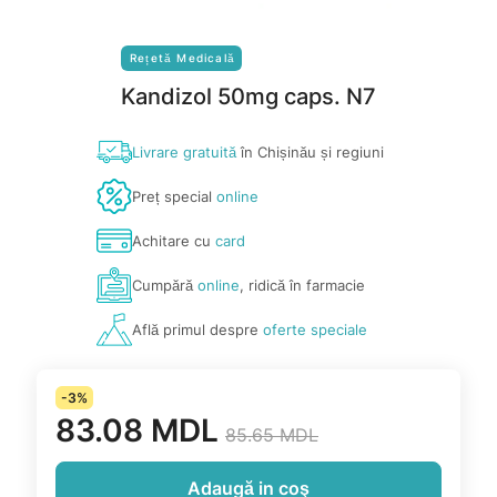
Rețetă Medicală
Kandizol 50mg caps. N7
Livrare gratuită
în Chișinău și regiuni
Preț special
online
Achitare cu
card
Cumpără
online
, ridică în farmacie
Află primul despre
oferte speciale
-3%
83.08 MDL
85.65 MDL
Adaugă in coş