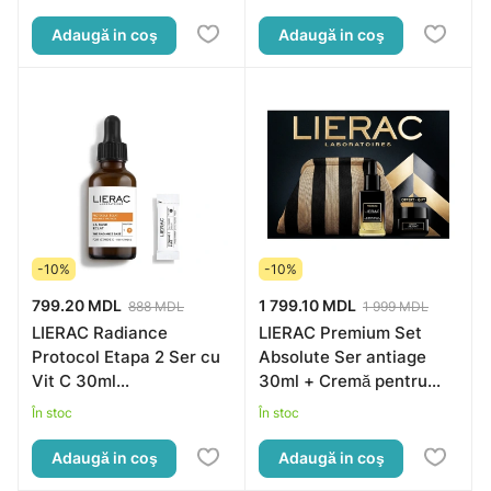
Adaugă in coş
Adaugă in coş
-10%
-10%
799.20 MDL
1 799.10 MDL
888 MDL
1 999 MDL
LIERAC Radiance
LIERAC Premium Set
Protocol Etapa 2 Ser cu
Absolute Ser antiage
Vit C 30ml
30ml + Cremă pentru
(baza+14xsache-pudră)
zona ochilor 20ml
În stoc
În stoc
Adaugă in coş
Adaugă in coş