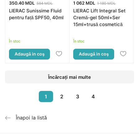
350.40 MDL
1 062 MDL
584 MDL
1 180 MDL
LIERAC Sunissime Fluid
LIERAC Lift Integral Set
pentru față SPF50, 40ml
Cremă-gel 50ml+Ser
15ml+trusă cosmetică
În stoc
În stoc
Adaugă in coş
Adaugă in coş
Încărcați mai multe
1
2
3
4
Înapoi la listă