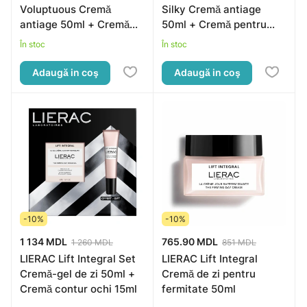
Voluptuous Cremă
Silky Cremă antiage
antiage 50ml + Cremă
50ml + Cremă pentru
pentru zona ochilor 20ml
zona ochilor 20ml
În stoc
În stoc
Adaugă in coş
Adaugă in coş
-10%
-10%
1 134 MDL
765.90 MDL
1 260 MDL
851 MDL
LIERAC Lift Integral Set
LIERAC Lift Integral
Cremă-gel de zi 50ml +
Cremă de zi pentru
Cremă contur ochi 15ml
fermitate 50ml