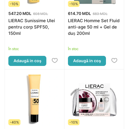
-10%
-10%
547.20 MDL
614.70 MDL
608 MDL
683 MDL
LIERAC Sunissime Ulei
LIERAC Homme Set Fluid
pentru corp SPF50,
anti-age 50 ml + Gel de
150ml
duș 200ml
În stoc
În stoc
Adaugă in coş
Adaugă in coş
-40%
-10%