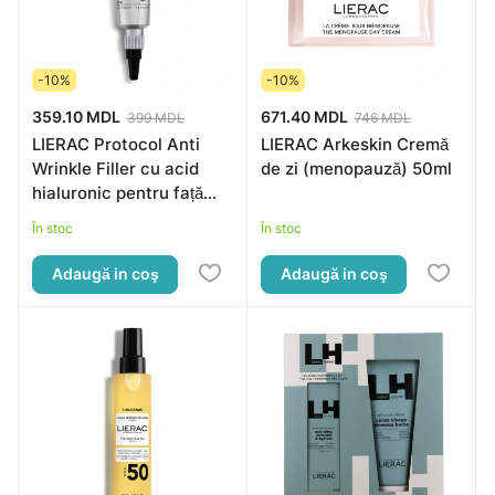
-10%
-10%
359.10 MDL
671.40 MDL
399 MDL
746 MDL
LIERAC Protocol Anti
LIERAC Arkeskin Cremă
Wrinkle Filler cu acid
de zi (menopauză) 50ml
hialuronic pentru față
15ml
În stoc
În stoc
Adaugă in coş
Adaugă in coş