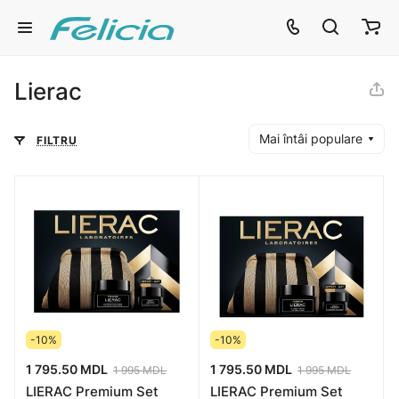
Lierac
Mai întâi populare
FILTRU
-10%
-10%
1 795.50 MDL
1 795.50 MDL
1 995 MDL
1 995 MDL
LIERAC Premium Set
LIERAC Premium Set