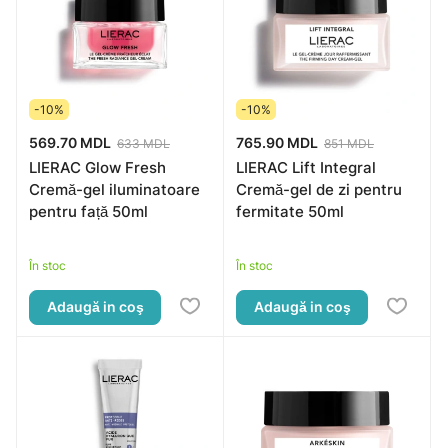
-10%
-10%
569.70 MDL
765.90 MDL
633 MDL
851 MDL
LIERAC Glow Fresh
LIERAC Lift Integral
Cremă-gel iluminatoare
Cremă-gel de zi pentru
pentru față 50ml
fermitate 50ml
În stoc
În stoc
Adaugă in coş
Adaugă in coş