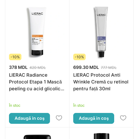
-10%
-10%
378 MDL
699.30 MDL
420 MDL
777 MDL
LIERAC Radiance
LIERAC Protocol Anti
Protocol Etapa 1 Mască
Wrinkle Cremă cu retinol
peeling cu acid glicolic
pentru față 30ml
75ml
În stoc
În stoc
Adaugă in coş
Adaugă in coş