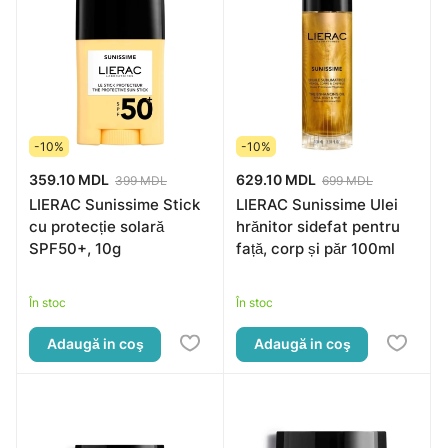
-10%
-10%
359.10 MDL
629.10 MDL
399 MDL
699 MDL
LIERAC Sunissime Stick
LIERAC Sunissime Ulei
cu protecție solară
hrănitor sidefat pentru
SPF50+, 10g
față, corp și păr 100ml
În stoc
În stoc
Adaugă in coş
Adaugă in coş