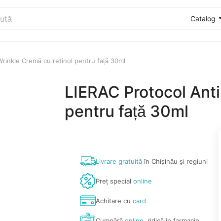
Catalog
Wrinkle Cremă cu retinol pentru față 30ml
LIERAC Protocol Anti
pentru față 30ml
Livrare gratuită
în Chișinău și regiuni
Preț special
online
Achitare cu
card
Cumpără
online
, ridică în farmacie