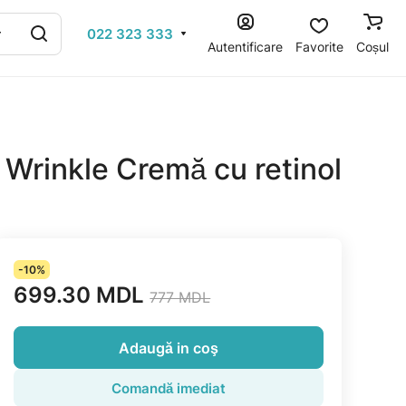
022 323 333
Autentificare
Favorite
Coșul
 Wrinkle Cremă cu retinol
-10%
699.30 MDL
777 MDL
Adaugă in coş
Comandă imediat