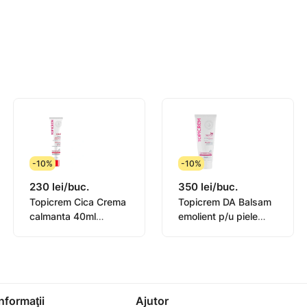
pidă.
instalate
en
g
-10%
-10%
230 lei/buc.
350 lei/buc.
Topicrem Cica Crema
Topicrem DA Balsam
calmanta 40ml
emolient p/u piele
g; netezește ridurile și linii fine, accelerează reînnoirea c
(0582101)
atopica 200ml
onfortul și susține toleranța pielii la retinol.
(0442101)
pielea și întărește bariera cutanată.
ra pe față, gât și decolteu. Începeți cu 2 utilizări pe săptămâ
Informaţii
Ajutor