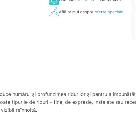
Află primul despre
oferte speciale
uce numărul și profunzimea ridurilor și pentru a îmbunătăți t
oate tipurile de riduri – fine, de expresie, instalate sau rece
izibil reînnoită.
esie, pierdere de fermitate, textură neuniformă.