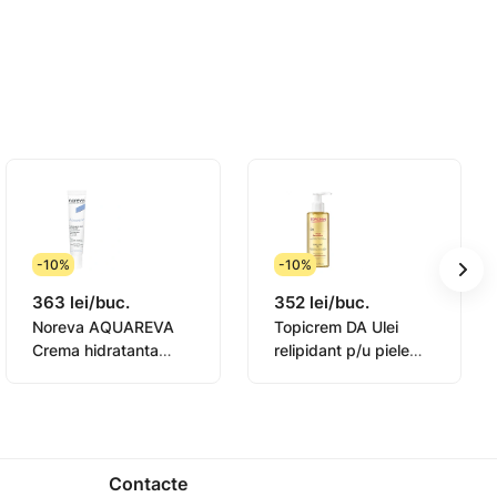
-10%
-10%
363 lei/buc.
352 lei/buc.
Noreva AQUAREVA
Topicrem DA Ulei
Crema hidratanta
relipidant p/u piele
elulară și stimulează producția de colagen.
contur ochi 15ml
sensibila 145ml
(0831003)
nă pentru a obișnui pielea. Creșteți treptat
Contacte