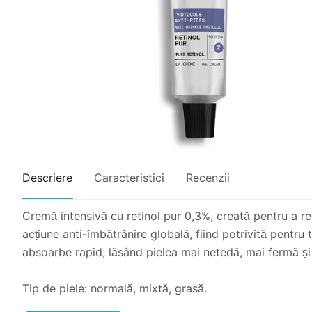
Descriere
Caracteristici
Recenzii
Cremă intensivă cu retinol pur 0,3%, creată pentru a red
acțiune anti-îmbătrânire globală, fiind potrivită pentru t
absoarbe rapid, lăsând pielea mai netedă, mai fermă și v
Tip de piele: normală, mixtă, grasă.
Probleme vizate: riduri fine și profunde, riduri de expr