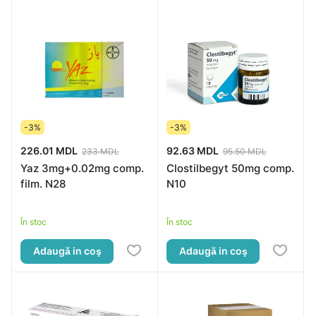
-3%
-3%
226.01 MDL
92.63 MDL
233 MDL
95.50 MDL
Yaz 3mg+0.02mg comp.
Clostilbegyt 50mg comp.
film. N28
N10
În stoc
În stoc
Adaugă in coş
Adaugă in coş