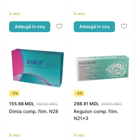
În stoc
În stoc
Adaugă in coş
Adaugă in coş
-3%
-3%
155.68 MDL
298.91 MDL
160.50 MDL
308.15 MDL
Dimia comp. film. N28
Regulon comp. film.
N21x3
În stoc
În stoc