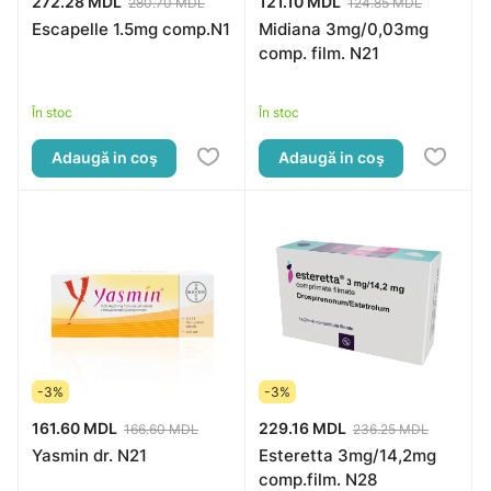
272.28 MDL
121.10 MDL
280.70 MDL
124.85 MDL
Escapelle 1.5mg comp.N1
Midiana 3mg/0,03mg
comp. film. N21
În stoc
În stoc
Adaugă in coş
Adaugă in coş
-3%
-3%
161.60 MDL
229.16 MDL
166.60 MDL
236.25 MDL
Yasmin dr. N21
Esteretta 3mg/14,2mg
comp.film. N28