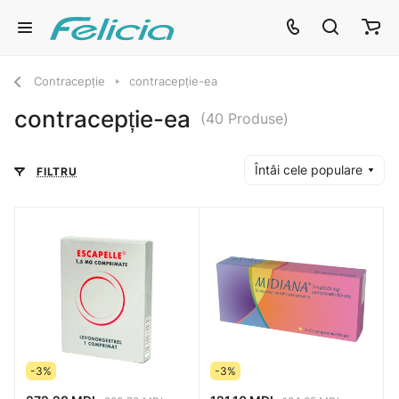
Contracepție
contracepție-ea
contracepție-ea
(40 Produse)
Întâi cele populare
FILTRU
-3%
-3%