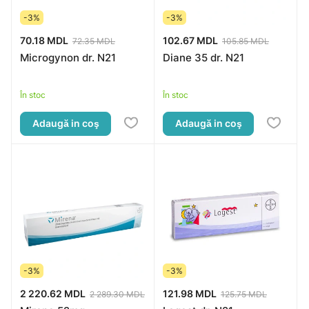
-3%
-3%
70.18 MDL
102.67 MDL
72.35 MDL
105.85 MDL
Microgynon dr. N21
Diane 35 dr. N21
În stoc
În stoc
Adaugă in coş
Adaugă in coş
-3%
-3%
2 220.62 MDL
121.98 MDL
2 289.30 MDL
125.75 MDL