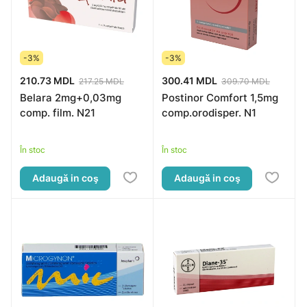
-3%
-3%
210.73 MDL
300.41 MDL
217.25 MDL
309.70 MDL
Belara 2mg+0,03mg
Postinor Comfort 1,5mg
comp. film. N21
comp.orodisper. N1
În stoc
În stoc
Adaugă in coş
Adaugă in coş