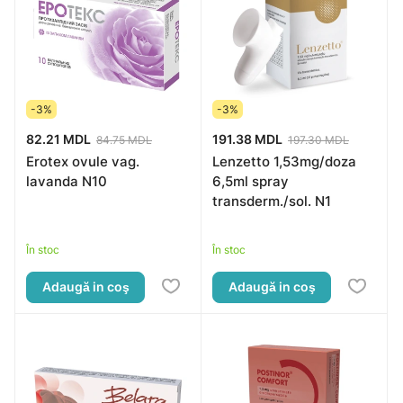
-3%
-3%
82.21 MDL
191.38 MDL
84.75 MDL
197.30 MDL
Erotex ovule vag.
Lenzetto 1,53mg/doza
lavanda N10
6,5ml spray
transderm./sol. N1
În stoc
În stoc
Adaugă in coş
Adaugă in coş