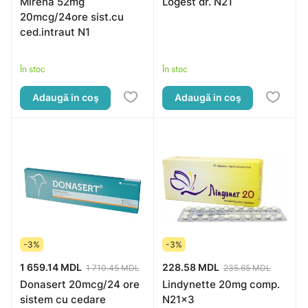
Mirena 52mg
Logest dr. N21
20mcg/24ore sist.cu
ced.intraut N1
În stoc
În stoc
Adaugă in coş
Adaugă in coş
-3%
-3%
1 659.14 MDL
228.58 MDL
1 710.45 MDL
235.65 MDL
Donasert 20mcg/24 ore
Lindynette 20mg comp.
sistem cu cedare
N21x3