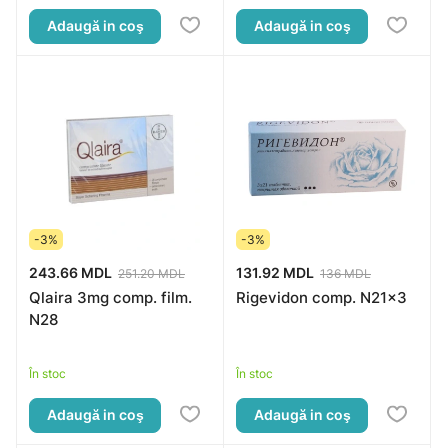
Adaugă in coş
Adaugă in coş
-3%
-3%
243.66 MDL
131.92 MDL
251.20 MDL
136 MDL
Qlaira 3mg comp. film.
Rigevidon comp. N21x3
N28
În stoc
În stoc
Adaugă in coş
Adaugă in coş