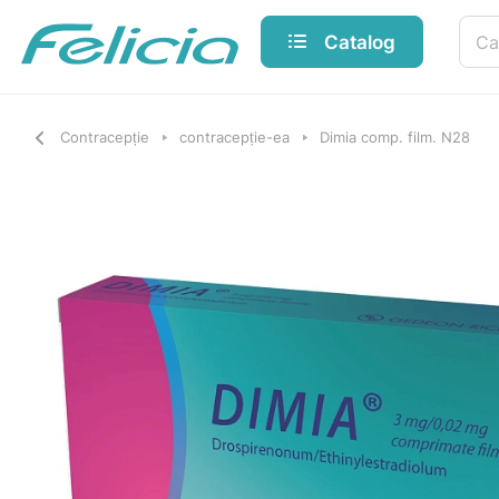
Catalog
Contracepție
contracepție-ea
Dimia comp. film. N28