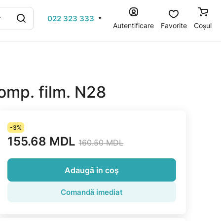
022 323 333
Autentificare
Favorite
Coșul
omp. film. N28
-3%
155.68 MDL
160.50 MDL
Adaugă in coş
Comandă imediat