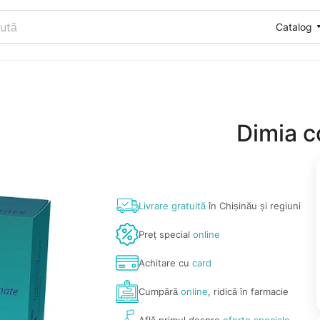
Catalog
Dimia c
Livrare gratuită
în Chișinău și regiuni
Preț special
online
Achitare cu
card
Cumpără
online
, ridică în farmacie