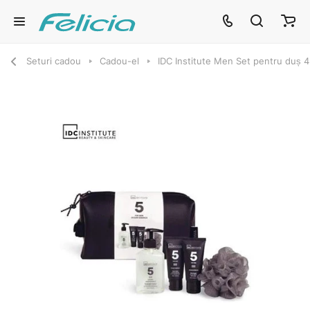
Seturi cadou
Cadou-el
IDC Institute Men Set pentru duș 