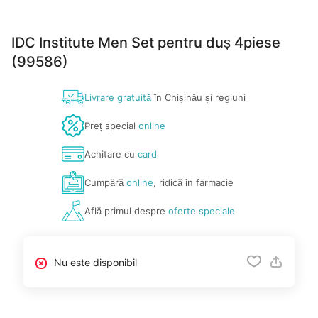
IDC Institute Men Set pentru duș 4piese
(99586)
Livrare gratuită
în Chișinău și regiuni
Preț special
online
Achitare cu
card
Cumpără
online
, ridică în farmacie
Află primul despre
oferte speciale
Nu este disponibil