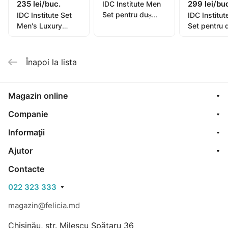
235 lei/buc.
299 lei/bu
IDC Institute Men
Set pentru duș
IDC Institute Set
IDC Institu
4piese (99586)
Men's Luxury
Set pentru 
pentru bărbați
4piese (99
Înapoi la lista
Magazin online
Companie
Informaţii
Ajutor
Contacte
022 323 333
magazin@felicia.md
Chișinău, str. Milescu Spătaru 36