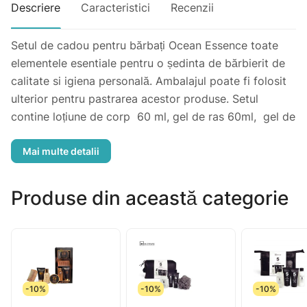
Descriere
Caracteristici
Recenzii
Setul de cadou pentru bărbați Ocean Essence toate
elementele esentiale pentru o ședinta de bărbierit de
calitate si igiena personală. Ambalajul poate fi folosit
ulterior pentru pastrarea acestor produse. Setul
contine loțiune de corp 60 ml, gel de ras 60ml, gel de
duș si șampon 2 in 1 160ml, burete de baie
Produse din această categorie
-10%
-10%
-10%