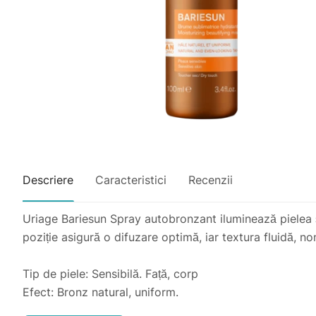
Descriere
Caracteristici
Recenzii
Uriage Bariesun Spray autobronzant iluminează pielea și
poziție asigură o difuzare optimă, iar textura fluidă, n
Tip de piele: Sensibilă. Față, corp
Efect: Bronz natural, uniform.
Textură: Spray-mist cu dry touch.