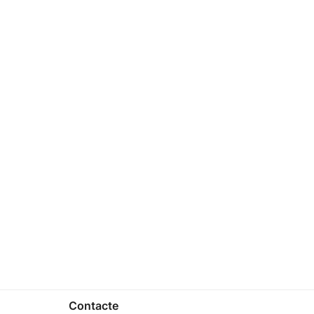
âie și genunchi (pentru a evita
Contacte