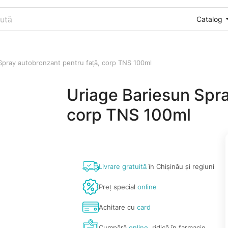
Catalog
Spray autobronzant pentru față, corp TNS 100ml
Uriage Bariesun Spra
corp TNS 100ml
Livrare gratuită
în Chișinău și regiuni
Preț special
online
Achitare cu
card
Cumpără
online
, ridică în farmacie