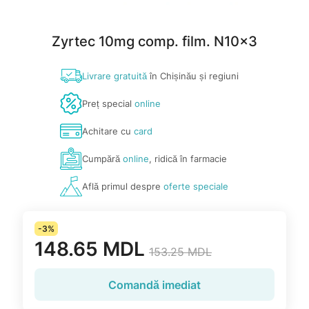
Zyrtec 10mg comp. film. N10x3
Livrare gratuită
în Chișinău și regiuni
Preț special
online
Achitare cu
card
Cumpără
online
, ridică în farmacie
Află primul despre
oferte speciale
-3%
148.65 MDL
153.25 MDL
Comandă imediat