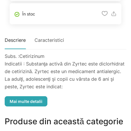
În stoc
Descriere
Caracteristici
Subs. :Cetirizinum
Indicatii : Substanţa activă din Zyrtec este diclorhidrat
de cetirizină. Zyrtec este un medicament antialergic.
La adulţi, adolescenţi şi copii cu vârsta de 6 ani şi
peste, Zyrtec este indicat:
-pentru ameliorarea simptomelor de la nivelul nasului
şi ochilor din rinita alergică sezonieră şi perenă.
-pentru ameliorarea urticariei.
Administrare : Luaţi întotdeauna acest medicament
Produse din această categorie
exact aşa cum v-a spus medicul sau farmacistul.