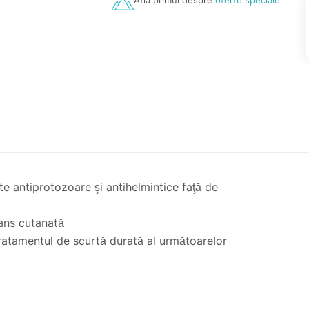
Află primul despre
oferte speciale
e antiprotozoare şi antihelmintice faţă de
rans cutanată
tratamentul de scurtă durată al următoarelor
le, Necator americanus);