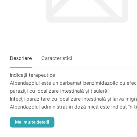
Descriere
Caracteristici
Indicaţii terapeutice
Albendazolul este un carbamat benzimidazolic cu efect
paraziţii cu localizare intestinală şi tisulară.
Infecţii parazitare cu localizare intestinală şi larva mig
Albendazolul administrat în doză mică este indicat în 
afecţiuni provocate de helminţi/protozoare sensibile:
- oxiurază (Enterobius vermicularis);
- ankilostomiază şi necatoriază (Ancylostoma duodena