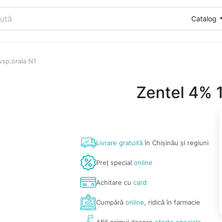
Catalog
usp.orala N1
Zentel 4% 
Livrare gratuită
în Chișinău și regiuni
Preț special
online
Achitare cu
card
Cumpără
online
, ridică în farmacie