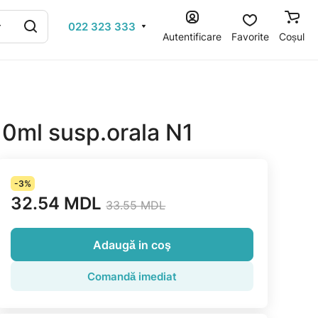
022 323 333
Autentificare
Favorite
Coșul
10ml susp.orala N1
-3%
32.54 MDL
33.55 MDL
Adaugă in coş
Comandă imediat