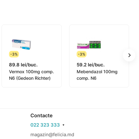
-3%
-3%
89.8 lei/buc.
59.2 lei/buc.
Vermox 100mg comp.
Mebendazol 100mg
N6 (Gedeon Richter)
comp. N6
Contacte
022 323 333
magazin@felicia.md