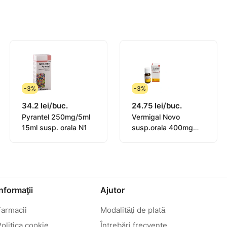
 viverrini şi/sau Clonorchis sinensis);
-3%
-3%
34.2 lei/buc.
24.75 lei/buc.
Pyrantel 250mg/5ml
Vermigal Novo
 în tratamentul de lungă durată a următoarelor
15ml susp. orala N1
susp.orala 400mg
zi pct. 5.1):
10ml N1
patice, pulmonare şi peritoneale. Experienţa
r, inimii şi sistemului nervos este limitată.
Informaţii
Ajutor
cus granulosus)
Farmacii
Modalități de plată
olitica cookie
Întrebări frecvente