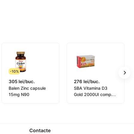
sa la îndemâna copiilor. Dacă aveți
revenire sau tratament în caz îmbolnăvire.
cial pentru a satisface nevoile nutriționale
nesiu ale acizilor grasi, Dioxid de Siliciu.
-10%
305 lei/buc.
276 lei/buc.
Balen Zinc capsule
SBA Vitamina D3
15mg N90
Gold 2000UI comp.
N120
Contacte