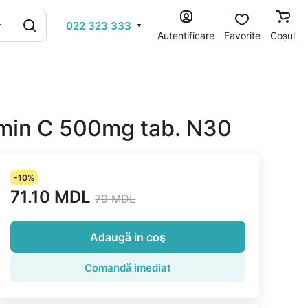
022 323 333
Autentificare
Favorite
Coșul
amin C 500mg tab. N30
-10%
71.10 MDL
79 MDL
Adaugă in coş
Comandă imediat