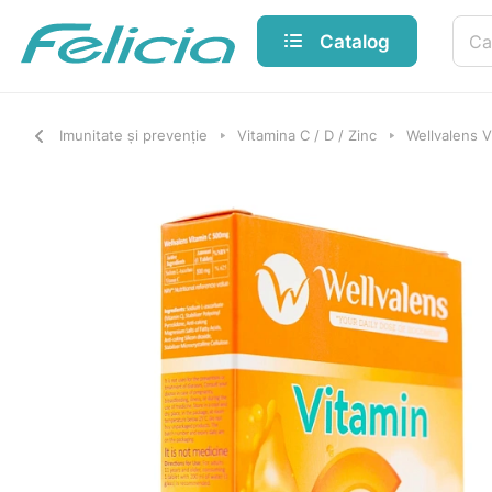
Catalog
Imunitate și prevenție
Vitamina C / D / Zinc
Wellvalens 