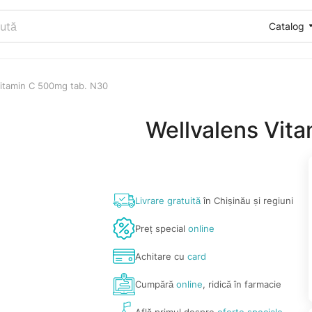
Catalog
Vitamin C 500mg tab. N30
Wellvalens Vit
Livrare gratuită
în Chișinău și regiuni
Preț special
online
Achitare cu
card
Cumpără
online
, ridică în farmacie