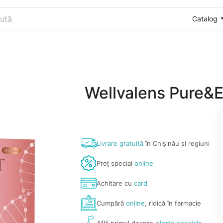
Catalog
Wellvalens Pure&E
Livrare gratuită
în Chișinău și regiuni
Preț special
online
Achitare cu
card
Cumpără
online
, ridică în farmacie