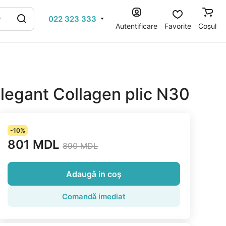
022 323 333
Autentificare
Favorite
Coșul
legant Collagen plic N30
-10%
801 MDL
890 MDL
Adaugă in coş
Comandă imediat