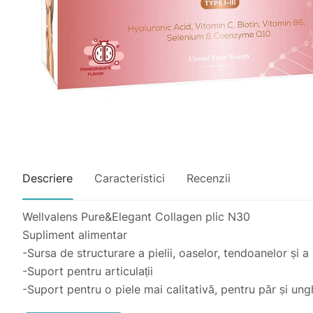
Descriere
Caracteristici
Recenzii
Wellvalens Pure&Elegant Collagen plic N30
Supliment alimentar
-Sursa de structurare a pielii, oaselor, tendoanelor și a
-Suport pentru articulații
-Suport pentru o piele mai calitativă, pentru păr și ungh
Nu este recomandat pentru prevenirea sau în tratament d