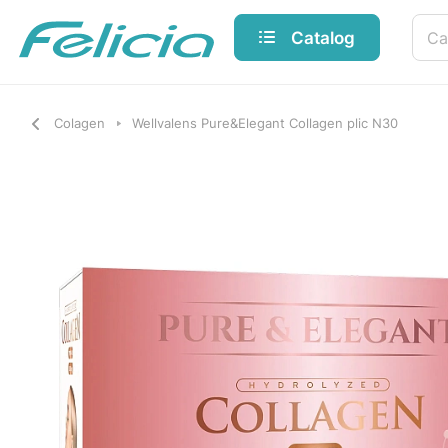
Catalog
Colagen
Wellvalens Pure&Elegant Collagen plic N30