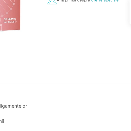
Află primul despre
oferte speciale
 ligamentelor
ii
e boală. Consultati medicul Dvs în caz de sarcină, alăptare