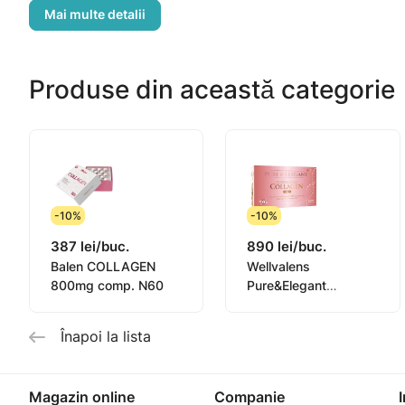
medicamente și/sau în caz de efecte adverse. Păstrați în
Nu este medicament.
Mod de administrare: recomandat pentru adulți de peste
Produse din această categorie
Atenționări: Nu depașiți doza zilnică recomandată. Supl
Ingrediente: Collagen hydrolizat tip I-III (origine bovi
Pyridoxine hidrocolide (Vitamina B6), D-Biotin, Sodium 
Producător: Valmed Ecza Deposu Sanayi Ve Ticaret Ano
Importator: Rihpangalfarma SRL,str N.Milescu-Spatarul
-10%
-10%
Termen de valabilitate: indicat pe ambalaj.
387 lei/buc.
890 lei/buc.
Balen COLLAGEN
Wellvalens
800mg comp. N60
Pure&Elegant
Collagen plic N30
Înapoi la lista
Magazin online
Companie