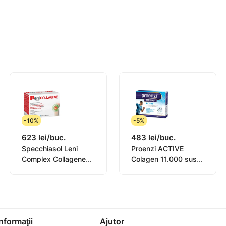
 loc uscat și răcoros, în cutie, la temperatura până la 25⁰.
 11ani. Se recomandă 1 plic pe zi, dizolvat în 200ml (un p
imentele alimentare nu pot înlocui o masa nutrițională norma
na), Acid Malic – regulator de aciditate, aromatizator de rod
Selenite (Seleniu), Agenți antiaglomeranți de silicon.
nim Sirketi, 100 Yil Mah Kimyon Sk A Blok No18/2A S.pasa
,36.mun Chisinau. Tel: 373 22 606 127.
-10%
-5%
623 lei/buc.
483 lei/buc.
Specchiasol Leni
Proenzi ACTIVE
Complex Collagene
Colagen 11.000 susp.
plic N18
orala 25ml N14
Informaţii
Ajutor