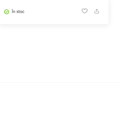
În stoc
, boală sau în utilizarea altor