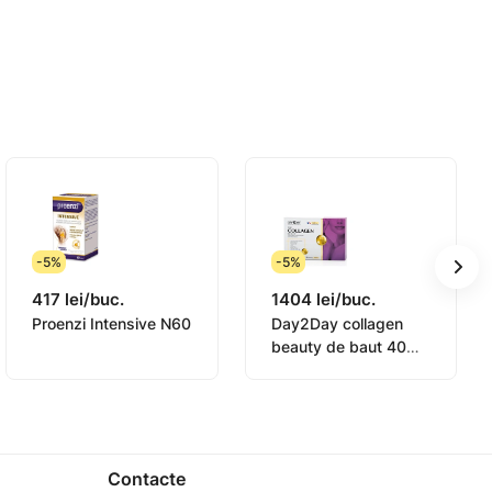
ahar) de apă.
lă. A nu se lăsa la îndemana copiilor.
ie, îndulcitor Sucralose, Coenzyma Q10,
 Tekirdag, Turcia.
-5%
-5%
417 lei/buc.
1404 lei/buc.
Proenzi Intensive N60
Day2Day collagen
beauty de baut 40ml
N30 (Orzaks)
Contacte