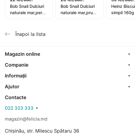
Bob Snail Dulciuri
Bob Snail Dulciuri
Heinz Biscui
naturale mar,pere
naturale mar,pruna
simpli 160g
30g
30g
Înapoi la lista
Magazin online
Companie
Informaţii
Ajutor
Contacte
022 323 333
magazin@felicia.md
Chișinău, str. Milescu Spătaru 36