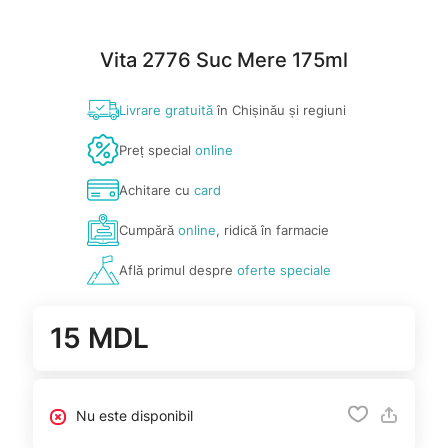
Vita 2776 Suc Mere 175ml
Livrare gratuită
în Chișinău și regiuni
Preț special
online
Achitare cu
card
Cumpără
online
, ridică în farmacie
Află primul despre
oferte speciale
15 MDL
Nu este disponibil