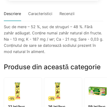
Descriere
Caracteristici
Recenzii
Suc de mere – 52 %, suc de struguri – 48 %. Fără
zahăr adăugat. Conține numai zahăr natural din fructe.
Na - 13 mg; K - 187 mg / мг; Ca - 21 mg; Sare - 0,03 g.
Conținutul de sare se datorează sodiului prezent în
mod natural în aliment.
Produse din această categorie
-5%
-5%
22 lei/buc.
26 lei/buc.
59 lei/buc.