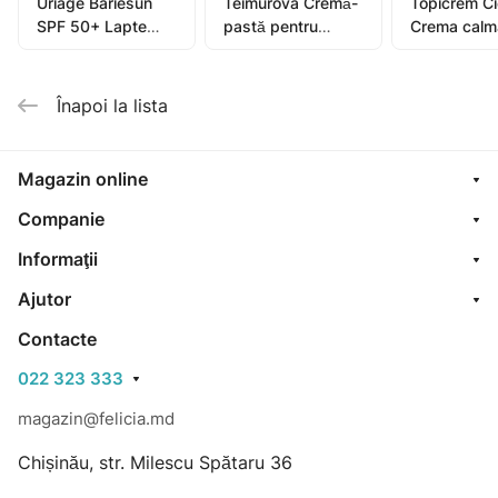
Uriage Bariesun
Teimurova Cremă-
Topicrem C
SPF 50+ Lapte
pastă pentru
Crema calm
pentru copii, piele
picioare contra
40ml (0582
sensibilă 100ml
miros și
transpirație 50g
Înapoi la lista
Magazin online
Companie
Informaţii
Ajutor
Contacte
022 323 333
magazin@felicia.md
Chișinău, str. Milescu Spătaru 36