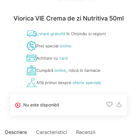
Viorica VIE Crema de zi Nutritiva 50ml
Livrare gratuită
în Chișinău și regiuni
Preț special
online
Achitare cu
card
Cumpără
online
, ridică în farmacie
Află primul despre
oferte speciale
Nu este disponibil
Descriere
Caracteristici
Recenzii