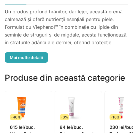
Un produs profund hrănitor, dar lejer, această cremă
calmează și oferă nutrienții esențiali pentru piele.
Formulat cu Viephenol™ în combinație cu lipide din
semințe de struguri și de migdale, acesta funcționează
în straturile adânci ale dermei, oferind protecție
antioxidantă și restabilind echilibrul optim al pielii. Din
punct de vedere nutritiv, această cremă hrănitoare
este soluția ideală pentru pielea uscată și lipsită de
vitalitate
Produse din această categorie
-40%
-3%
-10%
615 lei/buc.
94 lei/buc.
230 lei/bu