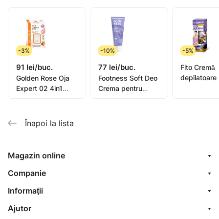
-3%
-10%
-5%
91 lei/buc.
77 lei/buc.
Fito Cremă
depilatoare
Golden Rose Oja
Footness Soft Deo
picioare, mâ
Expert 02 4in1
Crema pentru
bikini, subra
Compl. Care Multi-
picioare 75ml
pentru piel
Purpose 11ml
sensibilă or
Înapoi la lista
oil, 1
Magazin online
Companie
Informaţii
Ajutor