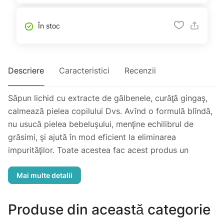
În stoc
Descriere
Caracteristici
Recenzii
Săpun lichid cu extracte de gălbenele, curăţă gingaş,
calmează pielea copilului Dvs. Avînd o formulă blîndă,
nu usucă pielea bebeluşului, menţine echilibrul de
grăsimi, şi ajută în mod eficient la eliminarea
impurităţilor. Toate acestea fac acest produs un
remediu excelent pentru igiena mâinilor, feţei şi a
corpului. Nu conţine coloranţi
Volum 300 ml
Produse din această categorie