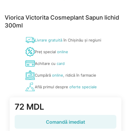
Viorica Victorita Cosmeplant Sapun lichid
300ml
Livrare gratuită
în Chișinău și regiuni
Preț special
online
Achitare cu
card
Cumpără
online
, ridică în farmacie
Află primul despre
oferte speciale
72 MDL
Comandă imediat