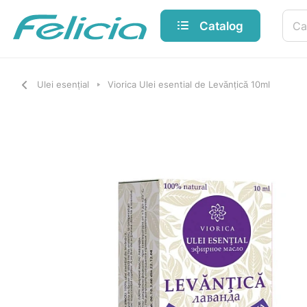
Catalog
Ulei esențial
Viorica Ulei esential de Levănțică 10ml