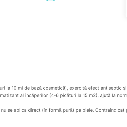
 la 10 ml de bază cosmetică), exercită efect antiseptic și a
omatizant al încăperilor (4-6 picături la 15 m2), ajută la nor
nu se aplica direct (în formă pură) pe piele. Contraindicat pe