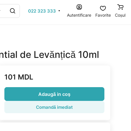
022 323 333
Autentificare
Favorite
Coșul
ntial de Levănțică 10ml
101 MDL
Adaugă in coş
Comandă imediat