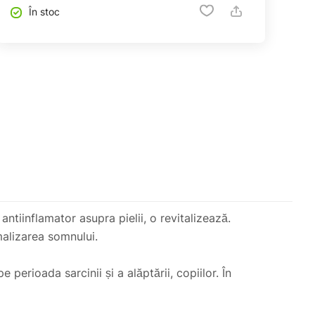
În stoc
ntiinflamator asupra pielii, o revitalizează.
malizarea somnului.
 perioada sarcinii și a alăptării, copiilor. În