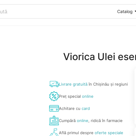
Catalog
Viorica Ulei ese
Livrare gratuită
în Chișinău și regiuni
Preț special
online
Achitare cu
card
Cumpără
online
, ridică în farmacie
Află primul despre
oferte speciale