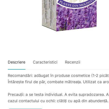
Descriere
Caracteristici
Recenzii
Recomandări: adăugat în produse cosmetice (1-2 picături
Întărește firul de păr, combate mătreața. Utilizat ca ar
Precauții: a se testa individual. A evita supradozarea. A 
cazul contactului cu ochii: clătiți cu apă din abundență.