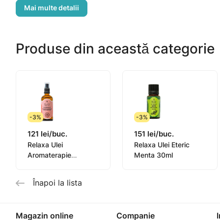
Condiții de păstrare: a se păstra în flacon de sticlă înc
acţiunea directă a razelor solare.
Produse din această categorie
Volum 10 ml
-3%
-3%
121 lei/buc.
151 lei/buc.
Relaxa Ulei
Relaxa Ulei Eteric
Aromaterapie
Menta 30ml
anticelulitic 100%
natural
Înapoi la lista
Magazin online
Companie