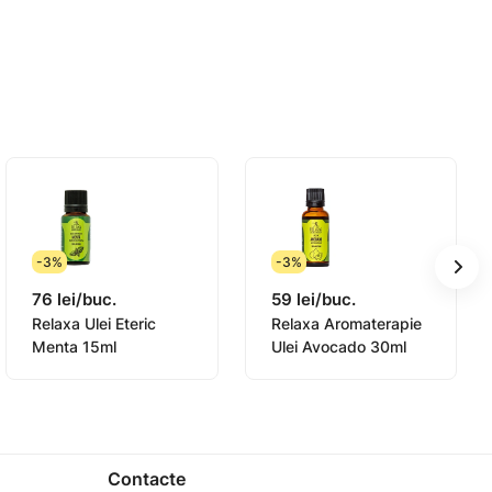
e lăsa la îndemâna copiilor. A se feri de
-3%
-3%
76 lei/buc.
59 lei/buc.
Relaxa Ulei Eteric
Relaxa Aromaterapie
Menta 15ml
Ulei Avocado 30ml
Contacte