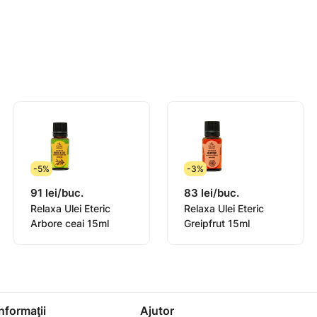
his ermetic, la temperaturi cuprinse între 5° şi 25° C. A nu s
-5%
-3%
91 lei/buc.
83 lei/buc.
Relaxa Ulei Eteric
Relaxa Ulei Eteric
Arbore ceai 15ml
Greipfrut 15ml
Informaţii
Ajutor