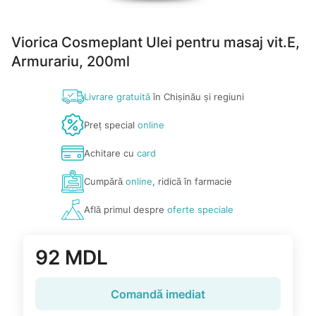
Viorica Cosmeplant Ulei pentru masaj vit.E,
Armurariu, 200ml
Livrare gratuită
în Chișinău și regiuni
Preț special
online
Achitare cu
card
Cumpără
online
, ridică în farmacie
Află primul despre
oferte speciale
92 MDL
Comandă imediat