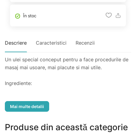
În stoc
Descriere
Caracteristici
Recenzii
Un ulei special conceput pentru a face procedurile de
masaj mai usoare, mai placute si mai utile.
Ingrediente:
Datorita formulei sale bogate in componenti activi,
uleiul poseda actiuni de regenerare si emoliere.
Uleiul obtinut din seminte de armurariu in combinatie
cu vitamina E se absoarbe usor, elimina inflamatiile si
Produse din această categorie
iritatiile, hraneste pielea si sporeste elasticitatea.