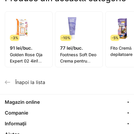
-3%
-10%
-5%
91 lei/buc.
77 lei/buc.
Fito Cremă
depilatoare
Golden Rose Oja
Footness Soft Deo
picioare, mâ
Expert 02 4in1
Crema pentru
bikini, subra
Compl. Care Multi-
picioare 75ml
pentru piel
Purpose 11ml
sensibilă or
Înapoi la lista
oil, 1
Magazin online
Companie
Informaţii