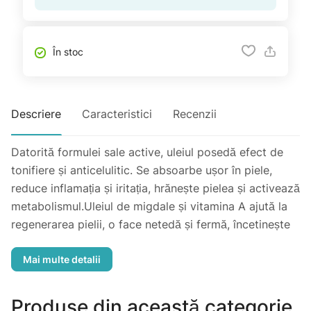
În stoc
Descriere
Caracteristici
Recenzii
Datorită formulei sale active, uleiul posedă efect de
tonifiere și anticelulitic. Se absoarbe ușor în piele,
reduce inflamația și iritația, hrănește pielea și activează
metabolismul.Uleiul de migdale și vitamina A ajută la
regenerarea pielii, o face netedă și fermă, încetinește
procesul de îmbătrînire, elimină uscăciunea și
rugozitatea.
Produse din această categorie