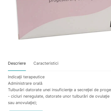
Descriere
Caracteristici
Indicaţii terapeutice
Administrare orală
Tulburări datorate unei insuficienţe a secreţiei de prog
- cicluri neregulate, datorate unor tulburări de ovulaţie 
sau anovulaţie);
- sindrom premenstrual;