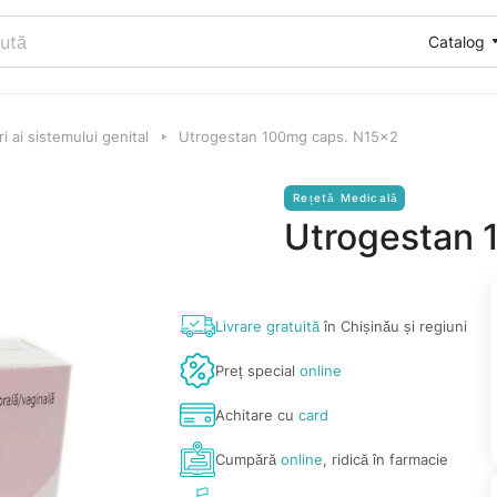
Catalog
 ai sistemului genital
Utrogestan 100mg caps. N15x2
Rețetă Medicală
Utrogestan 
Livrare gratuită
în Chișinău și regiuni
Preț special
online
Achitare cu
card
Cumpără
online
, ridică în farmacie