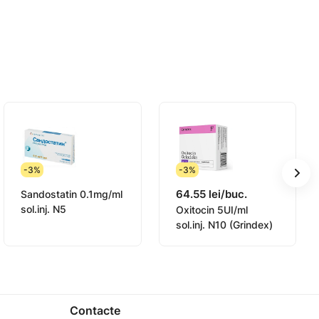
-3%
-3%
64.55 lei/buc.
Sandostatin 0.1mg/ml
sol.inj. N5
Oxitocin 5UI/ml
sol.inj. N10 (Grindex)
Contacte