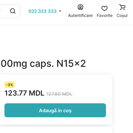
022 323 333
Autentificare
Favorite
Coșul
100mg caps. N15x2
-3%
123.77 MDL
127.60 MDL
Adaugă in coş