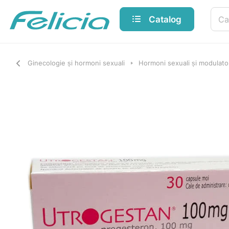
Catalog
Ginecologie și hormoni sexuali
Hormoni sexuali și modulatori