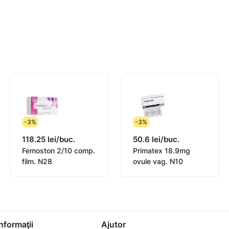
e hormonală la
ovariană sau în
eile ovarioprive
undare In Vitro
-3%
-3%
118.25 lei/buc.
50.6 lei/buc.
ne sau induse, în caz
Femoston 2/10 comp.
Primatex 18.9mg
secundară, în special
film. N28
ovule vag. N10
turilor habituale
 12 de sarcină.
azul apariţiei de
 orală),
Informaţii
Ajutor