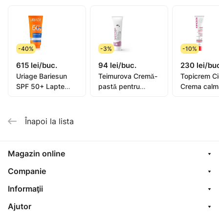
-40%
-3%
-10%
615 lei/buc.
94 lei/buc.
230 lei/bu
Uriage Bariesun
Teimurova Cremă-
Topicrem C
SPF 50+ Lapte
pastă pentru
Crema calm
pentru copii, piele
picioare contra
40ml (0582
sensibilă 100ml
miros și
transpirație 50g
Înapoi la lista
Magazin online
Companie
Informaţii
Ajutor