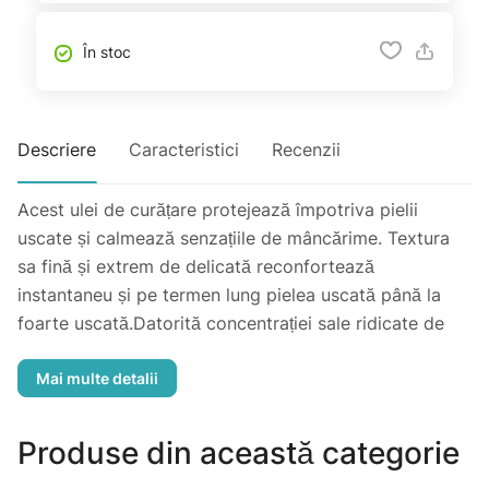
În stoc
Descriere
Caracteristici
Recenzii
Acest ulei de curățare protejează împotriva pielii
uscate și calmează senzațiile de mâncărime. Textura
sa fină și extrem de delicată reconfortează
instantaneu și pe termen lung pielea uscată până la
foarte uscată.Datorită concentrației sale ridicate de
glicerină, uleiul Xémose creează o peliculă protectoare
neuleioasă care apără pielea împotriva agresiunilor
externe.
Produse din această categorie