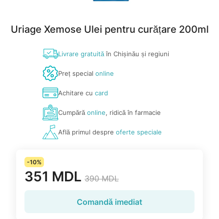
Uriage Xemose Ulei pentru curățare 200ml
Livrare gratuită
în Chișinău și regiuni
Preț special
online
Achitare cu
card
Cumpără
online
, ridică în farmacie
Află primul despre
oferte speciale
-10%
351 MDL
390 MDL
Comandă imediat