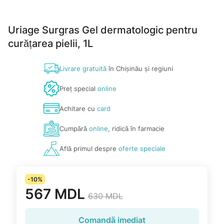
Uriage Surgras Gel dermatologic pentru
curățarea pielii, 1L
Livrare gratuită
în Chișinău și regiuni
Preț special
online
Achitare cu
card
Cumpără
online
, ridică în farmacie
Află primul despre
oferte speciale
-10%
567 MDL
630 MDL
Comandă imediat