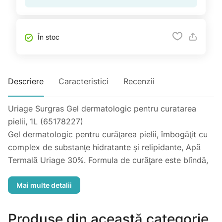
În stoc
Descriere
Caracteristici
Recenzii
Uriage Surgras Gel dermatologic pentru curatarea
pielii, 1L (65178227)
Gel dermatologic pentru curăţarea pielii, îmbogăţit cu
complex de substanţe hidratante şi relipidante, Apă
Termală Uriage 30%. Formula de curăţare este blîndă,
fără săpun, cu toleranţă foarte înaltă, pH-ul fiziologic.
Proprietăţi: curăţă blînd pielea şi păstrează intactă
bariera hidrolipidică, are efect hidratant, emolient,
tonifiant; redă pielii senzaţia de comfort.
Produse din această categorie