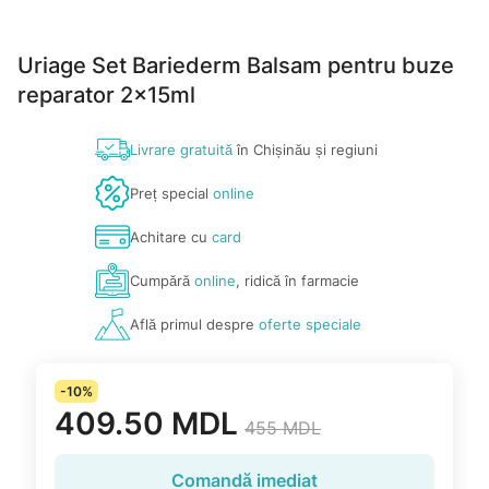
Uriage Set Bariederm Balsam pentru buze
reparator 2x15ml
Livrare gratuită
în Chișinău și regiuni
Preț special
online
Achitare cu
card
Cumpără
online
, ridică în farmacie
Află primul despre
oferte speciale
-10%
409.50 MDL
455 MDL
Comandă imediat