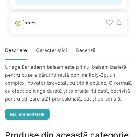
În stoc
Descriere
Caracteristici
Recenzii
Uriage Bariederm balsam este primul balsam barieră
pentru buze a cărui formulă conține Poly-2p, un
complex inovator brevetat, cu triplă acțiune. O formulă
cu efect de lunga durată și toleranța ridicată, potrivită
pentru utilizare atât profesională, cât și personală.
Combinația de doi polimeri asigură o acțiune
izolatoare la suprafața pielii pentru a preveni
agresiunile viitoare. Uriage Bariederm balsam repară
buzele crăpate și deteriorate. Fitosterolii calmează
Produse din această categorie