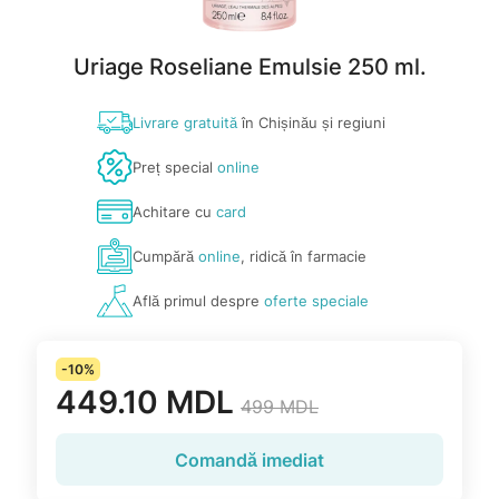
Uriage Roseliane Emulsie 250 ml.
Livrare gratuită
în Chișinău și regiuni
Preț special
online
Achitare cu
card
Cumpără
online
, ridică în farmacie
Află primul despre
oferte speciale
-10%
449.10 MDL
499 MDL
Comandă imediat