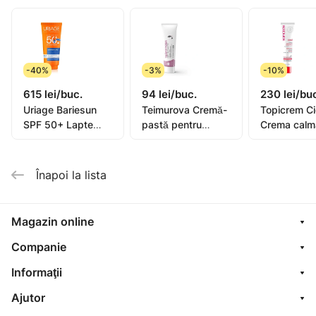
-40%
-3%
-10%
615 lei/buc.
94 lei/buc.
230 lei/bu
Uriage Bariesun
Teimurova Cremă-
Topicrem C
SPF 50+ Lapte
pastă pentru
Crema calm
pentru copii, piele
picioare contra
40ml (0582
sensibilă 100ml
miros și
transpirație 50g
Înapoi la lista
Magazin online
Companie
Informaţii
Ajutor