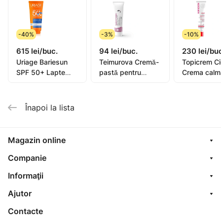
-40%
-3%
-10%
615 lei/buc.
94 lei/buc.
230 lei/bu
Uriage Bariesun
Teimurova Cremă-
Topicrem C
SPF 50+ Lapte
pastă pentru
Crema calm
pentru copii, piele
picioare contra
40ml (0582
sensibilă 100ml
miros și
transpirație 50g
Înapoi la lista
Magazin online
Companie
Informaţii
Ajutor
Contacte