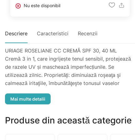
Nu este disponibil
Descriere
Caracteristici
Recenzii
URIAGE ROSELIANE CC CREMĂ SPF 30, 40 ML
Cremă 3 in 1, care ingrijește tenul sensibil, protejează
de razele UV și maschează imperfecțiunile. Se
utilizează zilnic. Proprietăţi: diminuiază roşeaţa şi
calmează iritaţiile, îmbunătăţeşte tonusul vaselor
sanguine şi microcirculaţia la nivelul pielii, are efect
antiinflamator si hidratant. Componenţa: Apă Termală
Uriage, Cerasterol-2F, Ginseng, TLR-2Regul, extract de
alge roșii, filtre UV, pigmenti care uniformizează
Produse din această categorie
culoarea tenului. Necomedogenică.