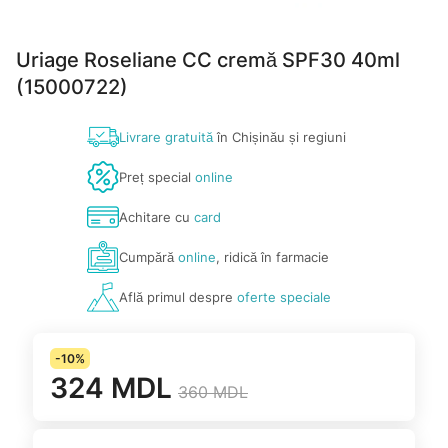
Uriage Roseliane CC cremă SPF30 40ml
(15000722)
Livrare gratuită
în Chișinău și regiuni
Preț special
online
Achitare cu
card
Cumpără
online
, ridică în farmacie
Află primul despre
oferte speciale
-10%
324 MDL
360 MDL