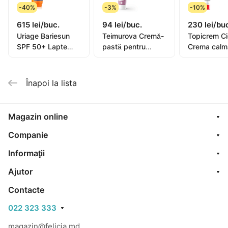
-40%
-3%
-10%
615 lei/buc.
94 lei/buc.
230 lei/bu
Uriage Bariesun
Teimurova Cremă-
Topicrem C
SPF 50+ Lapte
pastă pentru
Crema calm
pentru copii, piele
picioare contra
40ml (0582
sensibilă 100ml
miros și
transpirație 50g
Înapoi la lista
Magazin online
Companie
Informaţii
Ajutor
Contacte
022 323 333
magazin@felicia.md