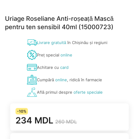
Uriage Roseliane Anti-roșeață Mască
pentru ten sensibil 40ml (15000723)
Livrare gratuită
în Chișinău și regiuni
Preț special
online
Achitare cu
card
Cumpără
online
, ridică în farmacie
Află primul despre
oferte speciale
-10%
234 MDL
260 MDL