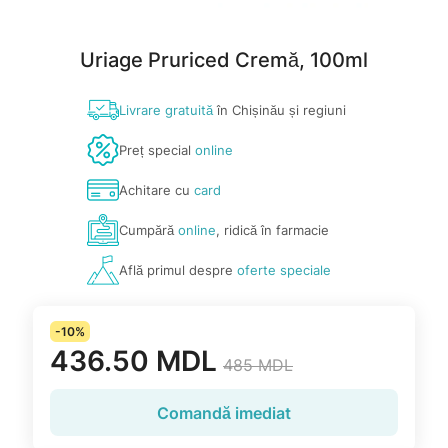
Uriage Pruriced Cremă, 100ml
Livrare gratuită
în Chișinău și regiuni
Preț special
online
Achitare cu
card
Cumpără
online
, ridică în farmacie
Află primul despre
oferte speciale
-10%
436.50 MDL
485 MDL
Comandă imediat