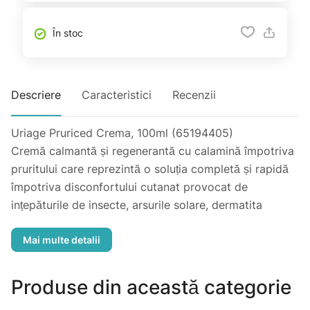
În stoc
Descriere
Caracteristici
Recenzii
Uriage Pruriced Crema, 100ml (65194405)
Cremă calmantă și regenerantă cu calamină împotriva
pruritului care reprezintă o soluția completă și rapidă
împotriva disconfortului cutanat provocat de
ințepăturile de insecte, arsurile solare, dermatita
atopică, eczema de contact, uscăciunea excesivă a
pielii la bebeluși, copii, adulți. Datorită toleranței foarte
înalte, această cremă este destinată pielii iritate și
fragilizate. Poate fi utilizată pentru diverse patologii,
Produse din această categorie
inclusiv zona zoster.