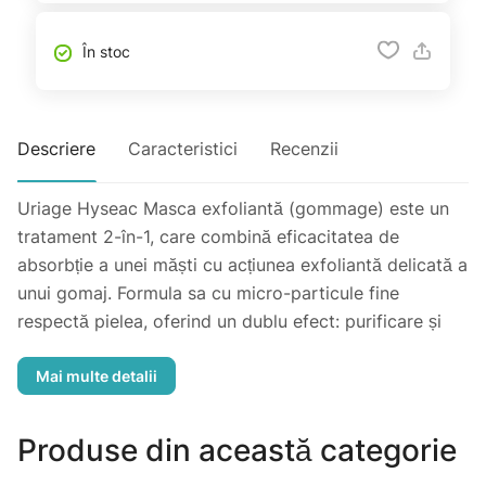
În stoc
Descriere
Caracteristici
Recenzii
Uriage Hyseac Masca exfoliantă (gommage) este un
tratament 2-în-1, care combină eficacitatea de
absorbție a unei măști cu acțiunea exfoliantă delicată a
unui gomaj. Formula sa cu micro-particule fine
respectă pielea, oferind un dublu efect: purificare și
netezire. Pielea rămâne curată, fină și luminoasă, cu
parfumul discret, specific gamei Hyseac.
Tip de piele: Mixtă. Față.
Produse din această categorie
Probleme vizate: Impurități, exces de sebum, textură