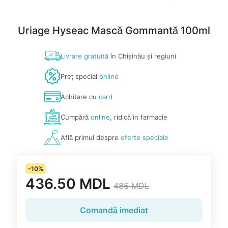
Uriage Hyseac Mască Gommantă 100ml
Livrare gratuită
în Chișinău și regiuni
Preț special
online
Achitare cu
card
Cumpără
online
, ridică în farmacie
Află primul despre
oferte speciale
-10%
436.50 MDL
485 MDL
Comandă imediat